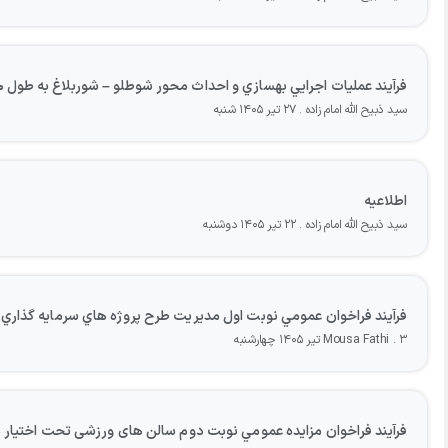
فرآيند عمليات اجرايي بهسازي و احداث محور شوطلو – شوربلاغ به طول ۲۰ كيلومتر منطقه آزاد ماكو
سید ذبیح الله امام زاده
۲۷ تیر ۱۴۰۵ شنبه
اطلاعیه
سید ذبیح الله امام زاده
۲۲ تیر ۱۴۰۵ دوشنبه
فرآيند فراخوان عمومي نوبت اول مديريت طرح پروژه هاي سرمايه گذاري س
۳ تیر ۱۴۰۵ چهارشنبه
Mousa Fathi
فرآيند فراخوان مزایده عمومي نوبت دوم سالن های ورزشی تحت اختیار م