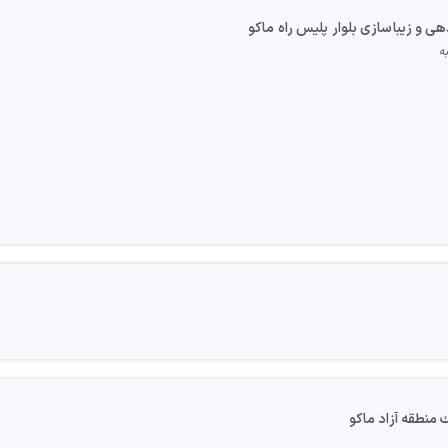
ی و زيباسازی بلوار پليس راه ماكو
منطقه آزاد ماكو