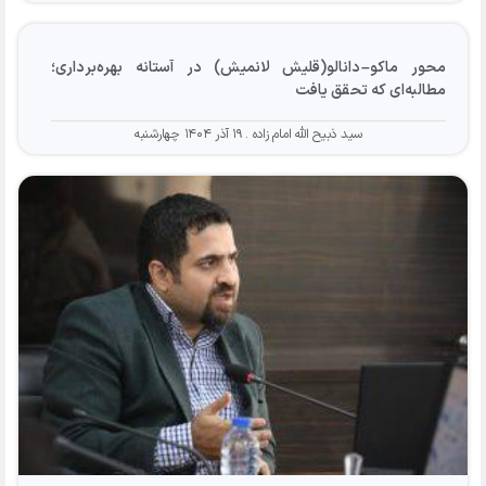
محور ماکو–دانالو(قلیش لانمیش) در آستانه بهره‌برداری؛
مطالبه‌ای که تحقق یافت
سید ذبیح الله امام زاده
۱۹ آذر ۱۴۰۴ چهارشنبه