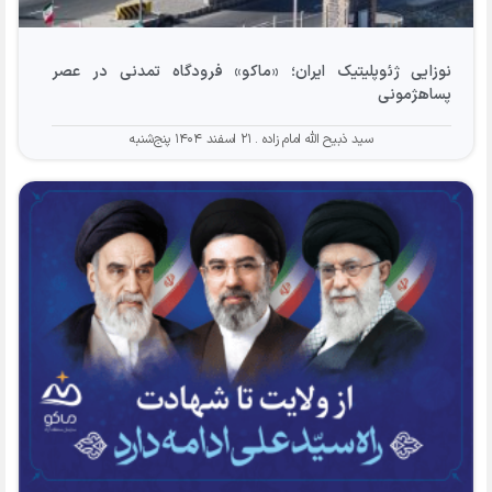
نوزایی ژئوپلیتیک ایران؛ «ماکو» فرودگاه تمدنی در عصر
پساهژمونی
سید ذبیح الله امام زاده
۲۱ اسفند ۱۴۰۴ پنج‌شنبه