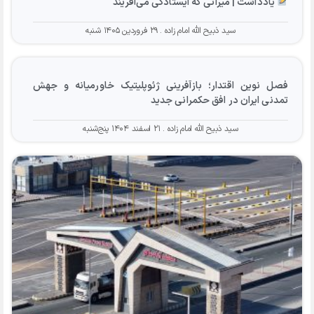
یادداشت | میراثی که ایستادگی می‌آفریند
سید ذبیح الله امام زاده
۲۹ فروردین ۱۴۰۵ شنبه
فصل نوین اقتدار؛ بازآفرینی ژئوپلیتیک خاورمیانه و جهش
تمدنی ایران در افق حکمرانی جدید
سید ذبیح الله امام زاده
۲۱ اسفند ۱۴۰۴ پنج‌شنبه