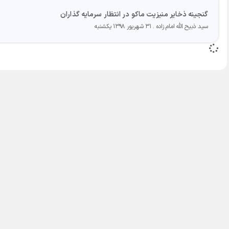
گنجينه ذخاير منيزيت ماکو در انتظار سرمايه گذاران
سید ذبیح الله امام زاده
۳۱ شهریور ۱۳۹۸ یکشنبه