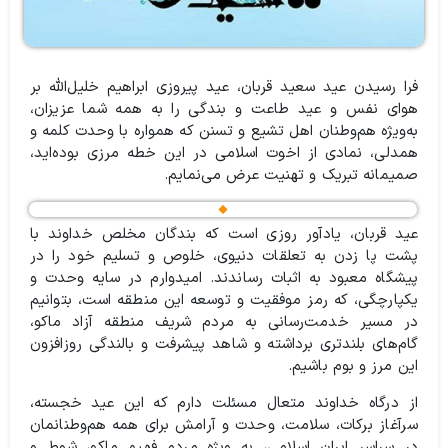
فرا رسیدن عید سعید قربان، عید پیروزی ابراهیم خلیل‌الله بر
هوای نفس و عید طاعت و بندگی را به همه شما عزیزان،
به‌ویژه هم‌وطنان اهل تشیع و تسنن که همواره با وحدت کلمه و
همدلی، نمادی از اخوت اسلامی در این خطه مرزی بوده‌اید،
صمیمانه تبریک و تهنیت عرض می‌نمایم.
عید قربان، یادآور روزی است که بندگان مخلص خداوند با
پشت پا زدن به تعلقات دنیوی، خلوص و تسلیم خود را در
پیشگاه معبود به اثبات رساندند. امیدوارم در سایه وحدت و
یکپارچگی، که رمز موفقیت و توسعه این منطقه است، بتوانیم
در مسیر خدمت‌رسانی به مردم شریف منطقه آزاد ماکو،
گام‌های بلندتری برداشته و شاهد پیشرفت و بالندگی روزافزون
این مرز و بوم باشیم.
از درگاه خداوند متعال مسئلت دارم که این عید خجسته،
سرآغاز برکات، سلامت، وحدت و آرامش برای همه هم‌وطنانمان
در سراسر ایران اسلامی، به ویژه مردم فهیم ماکو، شوط و