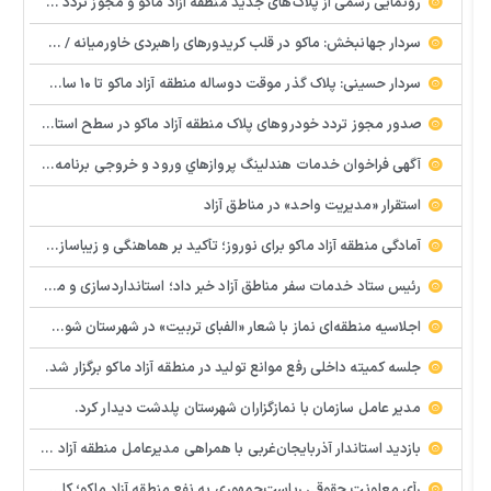
رونمایی رسمی از پلاک‌های جدید منطقه آزاد ماکو و مجوز تردد در سطح آذربایجان غربی
سردار جهانبخش: ماکو در قلب کریدورهای راهبردی خاورمیانه / ماکو می‌تواند به هاب خودرویی کشور تبدیل شود
سردار حسینی: پلاک گذر موقت دو‌ساله منطقه آزاد ماکو تا ۱۰ سال قابل تمدید است
صدور مجوز تردد خودروهای پلاک منطقه آزاد ماکو در سطح استان، گامی مهم در تقویت اقتصاد و ارتقای ناوگان حمل‌ونقل است
آگهی فراخوان خدمات هندلينگ پروازهاي ورود و خروجي برنامه اي و غير برنامه اي فرودگاه منطقه آزاد ماكو
استقرار «مدیریت واحد» در مناطق آزاد
آمادگی منطقه آزاد ماکو برای نوروز؛ تأکید بر هماهنگی و زیباسازی شهری
رئیس ستاد خدمات سفر مناطق آزاد خبر داد؛ استانداردسازی و مدیریت هوشمند خدمات سفر نوروزی در مناطق آزاد
اجلاسیه منطقه‌ای نماز با شعار «الفبای تربیت» در شهرستان شوط برگزار شد
جلسه کمیته داخلی رفع موانع تولید در منطقه آزاد ماکو برگزار شد.
مدیر عامل سازمان با نمازگزاران شهرستان پلدشت دیدار کرد.
بازدید استاندار آذربایجان‌غربی با همراهی مدیرعامل منطقه آزاد ماکو از واحد تولیدی گونش کتان
رأی معاونت حقوقی ریاست‌جمهوری به نفع منطقه آزاد ماکو؛ کاهش ۱۵ درصدی سود بازرگانی خودرو و قطعات