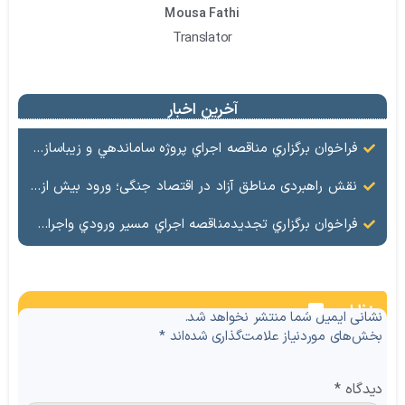
Mousa Fathi
Translator
آخرین اخبار
فراخوان برگزاري مناقصه اجراي پروژه ساماندهي و زيباسازي بلوار پليس راه ماكو
نقش راهبردی مناطق آزاد در اقتصاد جنگی؛ ورود بیش از ۶۲۰ هزار تن کالای اساسی به مناطق آزاد کشور
فراخوان برگزاري تجدیدمناقصه اجراي مسير ورودي واجراي سنگ فرش مسير ورودي قلعه قبان ماكو
نظرات
نشانی ایمیل شما منتشر نخواهد شد.
بخش‌های موردنیاز علامت‌گذاری شده‌اند
*
دیدگاه
*