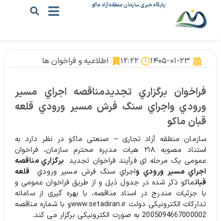
پایگاه خبری سازمان منطقه آزاد ماکو
۱۴۰۵-۰۱-۲۳
۱۲:۲۲
اطلاعیه و فراخوان ها
فراخوان برگزاري تجدیدمناقصه اجراي مسير
ورودي واجراي سنگ فرش مسير ورودي قلعه
قبان ماكو
سازمان منطقه آزاد تجاری – صنعتی ماکو در نظر دارد به
استناد مصوبه ۲۱۸ هيات مديره محترم سازمان، فراخوان
عمومی یک مرحله ای فرآيند فراخوان تجدید
برگزاري مناقصه
اجراي مسير ورودي و
اجراي سنگ فرش مسير ورودي
قلعه
قبان
ماكو ذکر شده در جدول ذیل و از طریق فراخوان عمومی و
با جزئیات مندرج در اسناد مناقصه، با بهره گیری از سامانه
تدارکات الکترونیکی دولت www.setadiran.irو با شماره مناقصه
2005094667000002 به صورت الکترونیکی برگزار می کند.