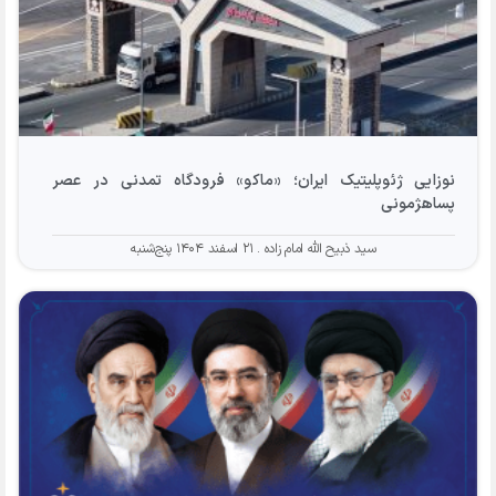
نوزایی ژئوپلیتیک ایران؛ «ماکو» فرودگاه تمدنی در عصر
پساهژمونی
سید ذبیح الله امام زاده
۲۱ اسفند ۱۴۰۴ پنج‌شنبه