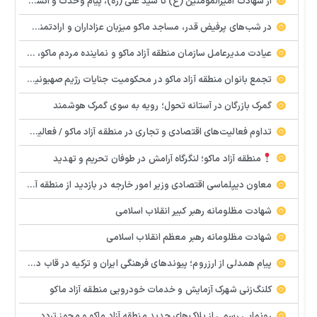
از شهادت امیرالمومنین (ع) تا سید علی (ره)، پیام وحدت و انسجام اسلامی
در شب‌های پرفیض قدر، مساجد ماکو میزبان عزاداران و ارادتمندان به اهل بیت (ع) هستند.
عیادت مدیرعامل سازمان منطقه آزاد ماکو و نماینده مردم ماکو، شوط و پلدشت از مجروحان حملات اخیر
تجمع بانوان منطقه آزاد ماکو در محکومیت جنایات رژیم صهیونیستی و آمریکا
گمرک بازرگان در آستانه تحول؛ رویه به سوی گمرک هوشمند
تداوم فعالیت‌های اقتصادی و تجاری در منطقه آزاد ماکو / فعالیت گمرک، بازارچه‌ها و واحدهای تولیدی ادامه دارد
منطقه آزاد ماکو؛ لنگرگاه آرامش در طوفان تحریم و تهدید
معاون دیپلماسی اقتصادی وزیر امور خارجه در بازدید از منطقه آزاد ماکو: گمرک بازرگان، معبر حیاتی در شرایط جنگ
شهادت مظلومانه رهبر کبیر انقلاب اسلامی
شهادت مظلومانه رهبر معظم انقلاب اسلامی
پیام همدلی از ارزروم؛ پیوندهای فرهنگی ایران و ترکیه در قاب دیپلماسی مرزی
کلنگ‌زنی شهرک آزمایش و خدمات خودرویی منطقه آزاد ماکو
رونمایی رسمی از پلاک‌های جدید منطقه آزاد ماکو و مجوز تردد در سطح آذربایجان غربی