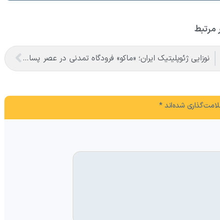
 مرتبط
نوزایی ژئوپلیتیک ایران؛ «ماکو» فرودگاه تمدنی در عصر پساهژمونی
امت‌گذاری شده‌اند
*