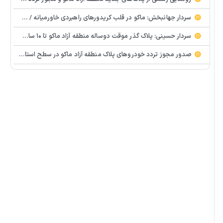
سردار جهانبخش: ماکو در قلب کریدورهای راهبردی خاورمیانه / ماکو می‌تواند به هاب خودرویی کشور تبدیل شود
سردار حسینی: پلاک گذر موقت دو‌ساله منطقه آزاد ماکو تا ۱۰ سال قابل تمدید است
صدور مجوز تردد خودروهای پلاک منطقه آزاد ماکو در سطح استان، گامی مهم در تقویت اقتصاد و ارتقای ناوگان حمل‌ونقل است