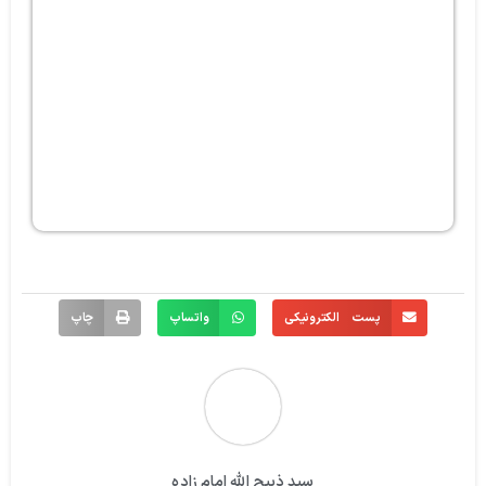
پست الکترونیکی
واتساپ
چاپ
سید ذبیح الله امام زاده