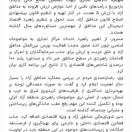
سهمیه کالاهای تجاری جهت تضمین منابع مالی پایدار،
بازتوزیع درآمدهای ناشی از اخذ عوارض ارزش افزوده به مناطق
آزاد با ارزش ۵ همت، در کنار تهیه و تنظیم قانون پیشنهادی
اصلاح قانون مناطق آزاد، سند تحول و تنظیم راهبرد اقتصاد
دیجیتال این مناطق از مهمترین دستاوردهای سال گذشته
هستند.
مسرور، از تغییر راهبرد احداث مراکز تجاری به موضوعات
اساسی چون اخذ مجوز مجدد فعالیت بورس بین‌الملل مناطق
آزاد و خلق مزیت و ارزش برای جذب سرمایه‌گذاران و تمرکز بر
اقدامات راهبردی در سطح مناطق خبر داد و دستاورد رشد ۱۰۰
درصدی شاخص‌های اقتصادی را از نتایج این برنامه کاری بیان
کرد.
وی، رضایتمندی مردم در بررسی عملکرد مناطق آزاد را بسیار
حائز اهمیت اعلام کرد و گفت: به صورت مصداقی توجه بر
بهره‌برداری حداکثری از ظرفیت‌های کریدوری شرق به غرب و
شمال-جنوب از اصلی تری موضوعات راهبردی منطقه آزاد انزلی
بوده و تکمیل کننده این مهم رفع عقب ماندگی‌های زیرساختی
و عمرانی چندساله گذشته است.
دبیر شورای‌عالی مناطق آزاد و ویژه اقتصادی اضافه کرد: جذب
فعالین اقتصادی داخلی و خارجی برای بهره‌گیری از فرصت‌ها،
امکانات و زیرساخت‌های موجود در این منطقه باید در اولویت