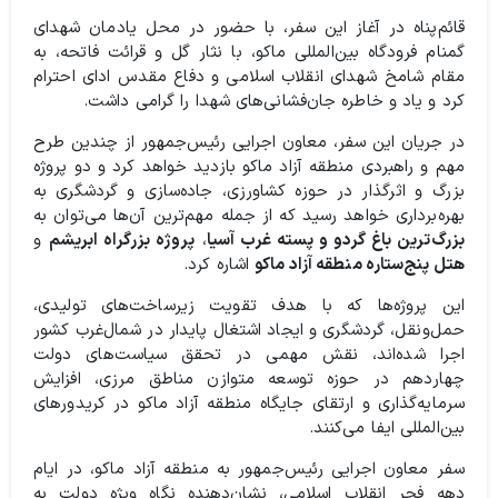
قائم‌پناه در آغاز این سفر، با حضور در محل یادمان شهدای
گمنام فرودگاه بین‌المللی ماکو، با نثار گل و قرائت فاتحه، به
مقام شامخ شهدای انقلاب اسلامی و دفاع مقدس ادای احترام
کرد و یاد و خاطره جان‌فشانی‌های شهدا را گرامی داشت.
در جریان این سفر، معاون اجرایی رئیس‌جمهور از چندین طرح
مهم و راهبردی منطقه آزاد ماکو بازدید خواهد کرد و دو پروژه
بزرگ و اثرگذار در حوزه کشاورزی، جاده‌سازی و گردشگری به
بهره‌برداری خواهد رسید که از جمله مهم‌ترین آن‌ها می‌توان به
بزرگ‌ترین باغ گردو و پسته غرب آسیا
،
پروژه بزرگراه ابریشم
و
هتل پنج‌ستاره منطقه آزاد ماکو
اشاره کرد.
این پروژه‌ها که با هدف تقویت زیرساخت‌های تولیدی،
حمل‌ونقل، گردشگری و ایجاد اشتغال پایدار در شمال‌غرب کشور
اجرا شده‌اند، نقش مهمی در تحقق سیاست‌های دولت
چهاردهم در حوزه توسعه متوازن مناطق مرزی، افزایش
سرمایه‌گذاری و ارتقای جایگاه منطقه آزاد ماکو در کریدورهای
بین‌المللی ایفا می‌کنند.
سفر معاون اجرایی رئیس‌جمهور به منطقه آزاد ماکو، در ایام
دهه فجر انقلاب اسلامی، نشان‌دهنده نگاه ویژه دولت به