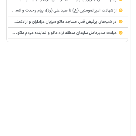
از شهادت امیرالمومنین (ع) تا سید علی (ره)، پیام وحدت و انسجام اسلامی
در شب‌های پرفیض قدر، مساجد ماکو میزبان عزاداران و ارادتمندان به اهل بیت (ع) هستند.
عیادت مدیرعامل سازمان منطقه آزاد ماکو و نماینده مردم ماکو، شوط و پلدشت از مجروحان حملات اخیر