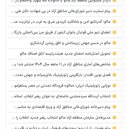
دیدار مسئولین منطقه آزاد ماکو با خانواده سه شهید والامقام در دومین روز از سال جدید
پیام تسلیت دبیر شورای‌عالی مناطق آزاد در پی شهادت دکتر علی لاریجانی
ماکو؛ آلترناتیو امن و شاه‌کلید کریدور شرق به غرب در ترانزیت منطقه‌ای
اعضای تیم ملی فوتبال بانوان کشور از طریق مرز بین‌المللی بازرگان در منطقه آزاد ماکو وارد میهن شدند
ماکو در مسیر جهش زیرساختی و افق روشن گردشگری
تحویل اعتبارنامه اعضای جدید هیئت‌رئیسه اتاق اصناف ماکو
شاخص‌های آماری مناطق آزاد در ۱۱ ماهه سال ۱۴۰۴ منتشر شد؛ پایداری اقتصادی در شرایط جنگی؛ صادرات مناطق آزاد ۱۴ درصد رشد کرد
فصل نوین اقتدار؛ بازآفرینی ژئوپلیتیک خاورمیانه و جهش تمدنی ایران در افق حکمرانی جدید
نوزایی ژئوپلیتیک ایران؛ «ماکو» فرودگاه تمدنی در عصر پساهژمونی
انتخاب آیت‌الله سیدمجتبی خامنه‌ای به عنوان رهبر انقلاب اسلامی بارقه امید و التیام درد ملت داغدار
پیام دبیرخانه شورای‌عالی مناطق آزاد و ویژه اقتصادی به مناسبت انتخاب سومین رهبر انقلاب اسلامی ایران
مدیرعامل سازمان منطقه آزاد ماکو انتخاب رهبر جدید انقلاب را تبریک گفت
پیام همدلی از ارزروم؛ پیوندهای فرهنگی ایران و ترکیه در قاب دیپلماسی مرزی