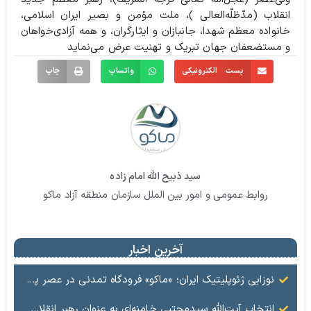
انقلاب (مدّظلّه‌العالی )، ملت مؤمن و بصیر ایران اسلامی،
خانواده معظم شهدا، جانبازان و ایثارگران، و همه آزادی‌خواهان
و مستضعفان جهان تبریک و تهنیت عرض می‌نماید
پست الکترونیکی
واتساپ
چاپ
سید ذبیح الله امام زاده
روابط عمومی و امور بین الملل سازمان منطقه آزاد ماکو
آخرین اخبار
نوزایی ژئوپلیتیک ایران؛ «ماکو» فرودگاه تمدنی در عصر پساهژمونی
انتخاب آیت‌الله سیدمجتبی خامنه‌ای به عنوان رهبر انقلاب اسلامی بارقه امید و التیام درد ملت داغدار