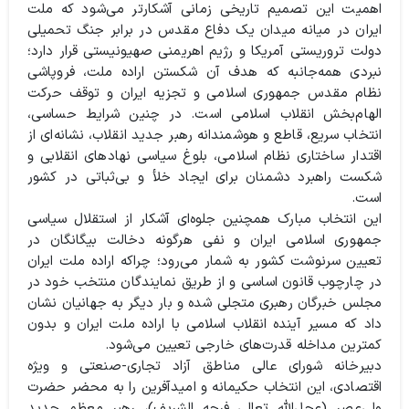
اهمیت این تصمیم تاریخی زمانی آشکارتر می‌شود که ملت
ایران در میانه میدان یک دفاع مقدس در برابر جنگ تحمیلی
دولت تروریستی آمریکا و رژیم اهریمنی صهیونیستی قرار دارد؛
نبردی همه‌جانبه که هدف آن شکستن اراده ملت، فروپاشی
نظام مقدس جمهوری اسلامی و تجزیه ایران و توقف حرکت
الهام‌بخش انقلاب اسلامی است. در چنین شرایط حساسی،
انتخاب سریع، قاطع و هوشمندانه رهبر جدید انقلاب، نشانه‌ای از
اقتدار ساختاری نظام اسلامی، بلوغ سیاسی نهادهای انقلابی و
شکست راهبرد دشمنان برای ایجاد خلأ و بی‌ثباتی در کشور
است.
این انتخاب مبارک همچنین جلوه‌ای آشکار از استقلال سیاسی
جمهوری اسلامی ایران و نفی هرگونه دخالت بیگانگان در
تعیین سرنوشت کشور به شمار می‌رود؛ چراکه اراده ملت ایران
در چارچوب قانون اساسی و از طریق نمایندگان منتخب خود در
مجلس خبرگان رهبری متجلی شده و بار دیگر به جهانیان نشان
داد که مسیر آینده انقلاب اسلامی با اراده ملت ایران و بدون
کمترین مداخله قدرت‌های خارجی تعیین می‌شود.
دبیرخانه شورای عالی مناطق آزاد تجاری-صنعتی و ویژه
اقتصادی، این انتخاب حکیمانه و امیدآفرین را به محضر حضرت
ولی‌عصر (عجل‌الله تعالی فرجه الشریف)، رهبر معظم جدید