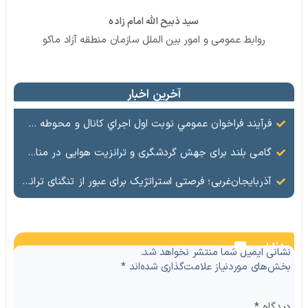
سید ذبیح الله امام زاده
روابط عمومی و امور بین الملل سازمان منطقه آزاد ماکو
آخرین اخبار
فرآيند فراخوان عمومي نوبت اول اجراي كانال و محوطه سازي بين سوله هاي كارگاهي شهرك صنايع سبك منطقه آزاد ماكو
گامی بلند برای جهش گردشگری و ترانزیت هوایی در مناطق آزاد؛ هم‌افزایی راهبردی «کیش‌ایر» و «شهر فرودگاهی امام خمینی‌(ره)»
آذربایجان‌غربی؛ فرصتی استراتژیک برای عبور از تنگنای ترانزیتی
نظرات
نشانی ایمیل شما منتشر نخواهد شد.
بخش‌های موردنیاز علامت‌گذاری شده‌اند
*
دیدگاه
*