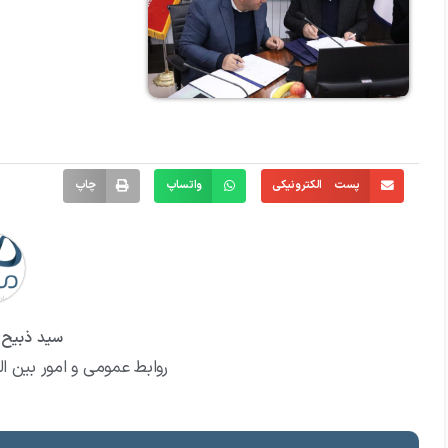
پست الکترونیکی
واتساپ
چاپ
سید ذبیح ا
روابط عمومی و امور بین ال