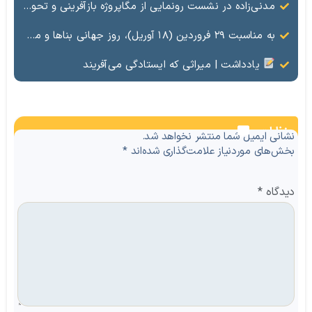
مدنی‌زاده در نشست رونمایی از مگاپروژه بازآفرینی و تحول مناطق آزاد کشور مطرح کرد: مناطق آزاد فرصت نوسازی اقتصادی کشور هستند / مناطق آزاد؛ نقطه عطف نظام حکمرانی کشور
به مناسبت ۲۹ فروردین (۱۸ آوریل)، روز جهانی بناها و محوطه‌های تاریخی، سرپرست مدیریت گردشگری و مدیر حوزه مدیرعامل سازمان منطقه آزاد ماکو بر ضرورت صیانت از میراث تمدنی کشور تأکید کرد.
یادداشت | میراثی که ایستادگی می‌آفریند
نظرات
نشانی ایمیل شما منتشر نخواهد شد.
بخش‌های موردنیاز علامت‌گذاری شده‌اند
*
دیدگاه
*