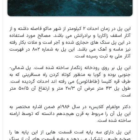
این پل در زمان احداث ۲ کیلومتر از شهر ماکو فاصله داشته و از
آثار اسقف زاکاریا و برادرانش می باشد. مصالح مورد استفاده
در این پل سنگ های حجاری شده و آجر است و ملات بکار رفته
نیز ماسه و آهک می باشد. این پل به شماره ۸۰۲ در فهرست
آثار ملی به ثبت رسیده است.
این پل بر روی رودخانه زنگمار ساخته شده است. پل شمالی-
جنوبی بوده و گویا به منظور کوتاه کردن راه مسافرینی که به
طرف قره کلیسا (طاطائوس) می رفته اند احداث گردیده است.
طول پل ۴۳ متر عرض آن ۲۰/۳ متر و ارتفاع آن ۵۰/۵ متر
است.
دکتر «ولفرام کلایس» در سال ۱۹۸۶م ضمن اشاره مختصر به
این پل آن را مربوط به قرن هیجدهم دانسته که توسط ارامنه
ساخته شده است.
این پل دارای سه پایه است قسمت هایی از این پایه ها را
صخره طبیعی تشکیل می دهد و بقیه قسمت های آن از سنگ