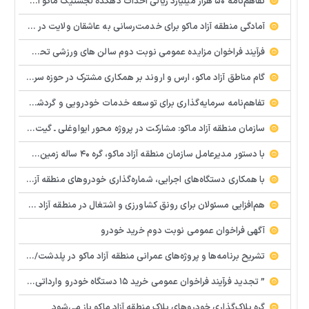
تفاهم‌نامه ۵۰ هزار میلیارد ریالی احداث دهکده لجستیک ماکو امضا شد
آمادگی منطقه آزاد ماکو برای خدمت‌رسانی به عاشقان ولایت در آیین وداع و تشییع قائد امت
فرآيند فراخوان مزایده عمومي نوبت دوم سالن های ورزشی تحت اختیار منطقه آزاد ماکو در شهرهای بازرگان – شوط و پلدشت
گام مناطق آزاد ماکو، ارس و اروند بر همکاری مشترک در حوزه سرمایه‌گذاری و تجارت
تفاهم‌نامه سرمایه‌گذاری برای توسعه خدمات خودرویی و گردشگری خودرو در منطقه آزاد ماکو امضا شد
سازمان منطقه آزاد ماکو: مشارکت در پروژه محور ایواوغلی ـ گیت مستلزم تأمین منابع و مجوزهای قانونی است
با دستور مدیرعامل سازمان منطقه آزاد ماکو، گره ۴۰ ساله زمین‌های بیات ماکو باز شد
با همکاری دستگاه‌های اجرایی، شماره‌گذاری خودروهای منطقه آزاد ماکو از سر گرفته می‌شود
هم‌افزایی مسئولان برای رونق کشاورزی و اشتغال در منطقه آزاد ماکو
آگهی فراخوان عمومی نوبت دوم خرید خودرو
تشریح برنامه‌ها و پروژه‌های عمرانی منطقه آزاد ماکو در پلدشت/ دستور مدیر عامل سازمان برای تسریع در پروژه های عمرانی
” تجدید فرآيند فراخوان عمومی خرید ۱۵ دستگاه خودرو وارداتی تویوتا رافور (نوبت دوم
گره پلاک‌گذاری خودروهای پلاک منطقه آزاد ماکو باز می‌شود