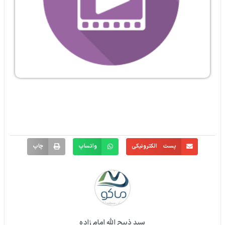
پست الکترونیکی
واتساپ
چاپ
سید ذبیح الله امام زاده