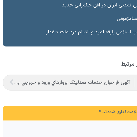
ش تمدنی ایران در افق حکمرانی جدید
پساهژمونی
ب اسلامی بارقه امید و التیام درد ملت داغدار
 مرتبط
آگهی فراخوان خدمات هندلينگ پروازهاي ورود و خروجي برنامه اي و غير برنامه اي فرودگاه منطقه آزاد ماكو
امت‌گذاری شده‌اند
*