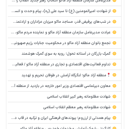
مدیرعامل سازمان منطقه آزاد ماکو انتخاب رهبر جدید انقلاب را تبریک گفت
از شهادت امیرالمومنین (ع) تا سید علی (ره)، پیام وحدت و انسجام اسلامی
در شب‌های پرفیض قدر، مساجد ماکو میزبان عزاداران و ارادتمندان به اهل بیت (ع) هستند.
عیادت مدیرعامل سازمان منطقه آزاد ماکو و نماینده مردم ماکو، شوط و پلدشت از مجروحان حملات اخیر
تجمع بانوان منطقه آزاد ماکو در محکومیت جنایات رژیم صهیونیستی و آمریکا
گمرک بازرگان در آستانه تحول؛ رویه به سوی گمرک هوشمند
تداوم فعالیت‌های اقتصادی و تجاری در منطقه آزاد ماکو / فعالیت گمرک، بازارچه‌ها و واحدهای تولیدی ادامه دارد
منطقه آزاد ماکو؛ لنگرگاه آرامش در طوفان تحریم و تهدید
معاون دیپلماسی اقتصادی وزیر امور خارجه در بازدید از منطقه آزاد ماکو: گمرک بازرگان، معبر حیاتی در شرایط جنگ
شهادت مظلومانه رهبر کبیر انقلاب اسلامی
شهادت مظلومانه رهبر معظم انقلاب اسلامی
پیام همدلی از ارزروم؛ پیوندهای فرهنگی ایران و ترکیه در قاب دیپلماسی مرزی
کلنگ‌زنی شهرک آزمایش و خدمات خودرویی منطقه آزاد ماکو