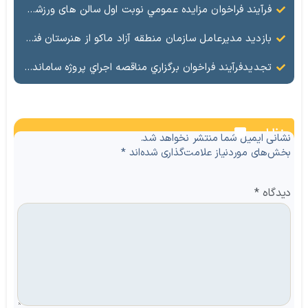
فرآيند فراخوان مزایده عمومي نوبت اول سالن های ورزشی تحت اختیار منطقه آزاد ماکو در شهرهای بازرگان – شوط و پلدشت
بازدید مدیرعامل سازمان منطقه آزاد ماکو از هنرستان فنی شهید پیر احمدی؛ بررسی میدانی مشکلات و موانع آموزشی
تجدیدفرآيند فراخوان برگزاري مناقصه اجراي پروژه ساماندهي و زيباسازي بلوار پليس راه ماكو
نظرات
نشانی ایمیل شما منتشر نخواهد شد.
بخش‌های موردنیاز علامت‌گذاری شده‌اند
*
دیدگاه
*