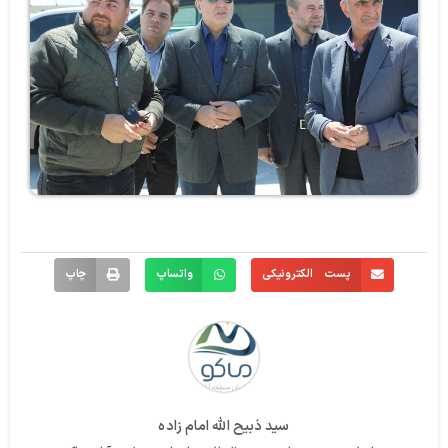
پست الکترونیکی
واتساپ
چاپ
سید ذبیح الله امام زاده