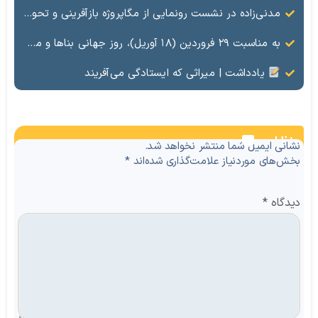
مدنی‌زاده در نشست رونمایی از مگاپروژه بازآفرینی و تحول مناطق آزاد کشور مطرح کرد: مناطق آزاد فرصت نوسازی اقتصادی کشور هستند / مناطق آزاد؛ نقطه عطف نظام حکمرانی کشور
به مناسبت ۲۹ فروردین (۱۸ آوریل)، روز جهانی بناها و محوطه‌های تاریخی، سرپرست مدیریت گردشگری و مدیر حوزه مدیرعامل سازمان منطقه آزاد ماکو بر ضرورت صیانت از میراث تمدنی کشور تأکید کرد.
یادداشت | میراثی که ایستادگی می‌آفریند
نظرات
نشانی ایمیل شما منتشر نخواهد شد.
بخش‌های موردنیاز علامت‌گذاری شده‌اند
*
دیدگاه
*