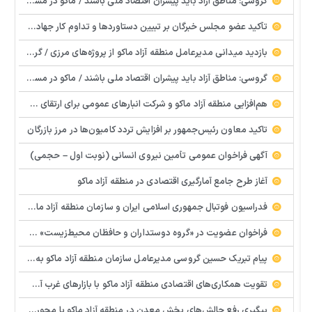
گروسی: مناطق آزاد باید پیشران اقتصاد ملی باشند / ماکو در مسیر گشایش اقتصادی و تکمیل زیرساخت‌ها
تأکید عضو مجلس خبرگان بر تبیین دستاوردها و تداوم کار جهادی در منطقه آزاد ماکو
بازدید میدانی مدیرعامل منطقه آزاد ماکو از پروژه‌های مرزی / گره‌های زیرساختی گمرک بازرگان در مسیر رفع
گروسی: مناطق آزاد باید پیشران اقتصاد ملی باشند / ماکو در مسیر گشایش اقتصادی و تکمیل زیرساخت‌ها
هم‌افزایی منطقه آزاد ماکو و شرکت انبارهای عمومی برای ارتقای ظرفیت لجستیکی مرز بازرگان
تاکید معاون رئیس‌جمهور بر افزایش تردد کامیون‌ها در مرز بازرگان
آگهی فراخوان عمومی تأمین نیروی انسانی (نوبت اول – حجمی)
آغاز طرح جامع آمارگیری اقتصادی در منطقه آزاد ماکو
فدراسیون فوتبال جمهوری اسلامی ایران و سازمان منطقه آزاد ماکو تفاهم‌نامه راهبردی امضا کردند
فراخوان عضويت در «گروه دوستداران و حافظان محيط‌زيست» منطقه آزاد ماكو
پیام تبریک حسین گروسی مدیرعامل سازمان منطقه آزاد ماکو به مناسبت فرا رسیدن هفته معلم
تقویت همکاری‌های اقتصادی منطقه آزاد ماکو با بازارهای غرب آسیا و آفریقا
پیگیری رفع چالش‌های بخش معدن در منطقه آزاد ماکو با محوریت تعامل و حمایت از بهره‌برداران