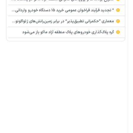
” تجدید فرآيند فراخوان عمومی خرید ۱۵ دستگاه خودرو وارداتی تویوتا رافور (نوبت دوم
معماری “حکمرانی تطبیق‌پذیر” در برابر زمین‌رانش‌های ژئواکونومیک؛ الزام قطعی به گذار از ساختارهای صلب به شبکه‌های تاب‌آور
گره پلاک‌گذاری خودروهای پلاک منطقه آزاد ماکو باز می‌شود