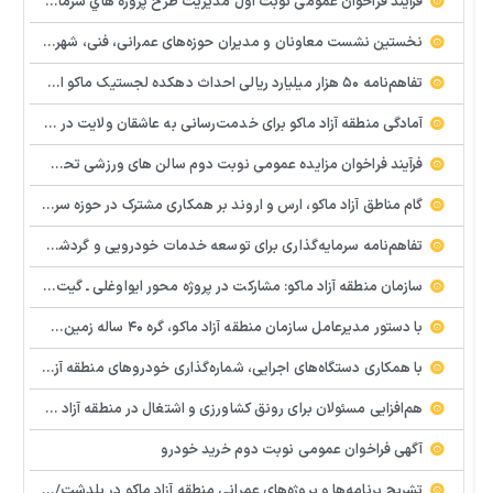
فرآيند فراخوان عمومي نوبت اول مديريت طرح پروژه هاي سرمايه گذاري سازمان منطقه آزاد ماکو
نخستین نشست معاونان و مدیران حوزه‌های عمرانی، فنی، شهرسازی، محیط‌زیست، خدمات شهری و لجستیک ۱۸ منطقه آزاد در سال ۱۴۰۵ برگزار شد
تفاهم‌نامه ۵۰ هزار میلیارد ریالی احداث دهکده لجستیک ماکو امضا شد
آمادگی منطقه آزاد ماکو برای خدمت‌رسانی به عاشقان ولایت در آیین وداع و تشییع قائد امت
فرآيند فراخوان مزایده عمومي نوبت دوم سالن های ورزشی تحت اختیار منطقه آزاد ماکو در شهرهای بازرگان – شوط و پلدشت
گام مناطق آزاد ماکو، ارس و اروند بر همکاری مشترک در حوزه سرمایه‌گذاری و تجارت
تفاهم‌نامه سرمایه‌گذاری برای توسعه خدمات خودرویی و گردشگری خودرو در منطقه آزاد ماکو امضا شد
سازمان منطقه آزاد ماکو: مشارکت در پروژه محور ایواوغلی ـ گیت مستلزم تأمین منابع و مجوزهای قانونی است
با دستور مدیرعامل سازمان منطقه آزاد ماکو، گره ۴۰ ساله زمین‌های بیات ماکو باز شد
با همکاری دستگاه‌های اجرایی، شماره‌گذاری خودروهای منطقه آزاد ماکو از سر گرفته می‌شود
هم‌افزایی مسئولان برای رونق کشاورزی و اشتغال در منطقه آزاد ماکو
آگهی فراخوان عمومی نوبت دوم خرید خودرو
تشریح برنامه‌ها و پروژه‌های عمرانی منطقه آزاد ماکو در پلدشت/ دستور مدیر عامل سازمان برای تسریع در پروژه های عمرانی