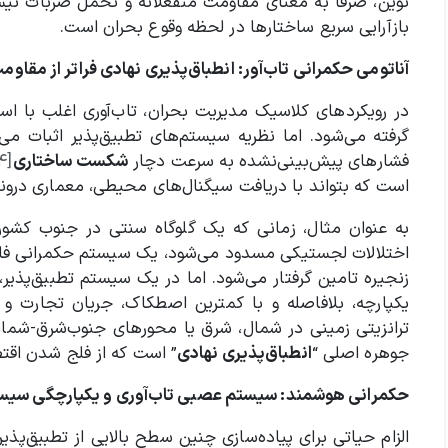
نوین، صرفاً به معنای مقاومت منفعلانه و تحمل ضربات نیس
بازآرایی سریع ساختارها در لحظه وقوع بحران است.
آناتومی حکمرانی تاب‌آور: انطباق‌پذیری نهادی فراتر از مقاو
در رویکردهای کلاسیک مدیریت بحران، تاب‌آوری اغلب با اس
گرفته می‌شود. اما نظریه سیستم‌های تطبیق‌پذیر اثبات می
فشارهای پیش‌بینی‌نشده به سرعت دچار
شکست ساختاری
[۴]
است که بتواند با دریافت سیگنال‌های محیطی، معماری درونی 
به عنوان مثال، زمانی که یک گلوگاه سنتی در جنوب کشور 
اختلالات لجستیکی مسدود می‌شود، یک سیستم حکمرانی فاقد ظ
زنجیره تامین گرفتار می‌شود. اما در یک سیستم تطبیق‌پذیر،
یکپارچه، بلافاصله و با کمترین اصطکاک، جریان تجارت و
ترانزیتی زمینی در شمال، شرق یا محورهای جنوب‌شرق-شمال‌
جوهره اصلی “
انطباق‌پذیری نهادی
” است که از فلج شدن اقتص
حکمرانی هوشمند: سیستم عصبی تاب‌آوری و یکپارچگی سی
الزام حیاتی برای پیاده‌سازی چنین سطح بالایی از تطبیق‌پذی