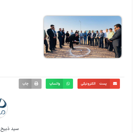
پست الکترونیکی
واتساپ
چاپ
سید ذبیح ا