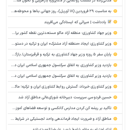
مدنی‌زاده در نشست رونمایی از مگاپروژه بازآفرینی و تحول مناطق آزاد کشور مطرح کرد: مناطق آزاد فرصت نوسازی اقتصادی کشور هستند / مناطق آزاد؛ نقطه عطف نظام حکمرانی کشور
به مناسبت ۲۹ فروردین (۱۸ آوریل)، روز جهانی بناها و محوطه‌های تاریخی، سرپرست مدیریت گردشگری و مدیر حوزه مدیرعامل سازمان منطقه آزاد ماکو بر ضرورت صیانت از میراث تمدنی کشور تأکید کرد.
یادداشت | میراثی که ایستادگی می‌آفریند
وزیر جهاد کشاورزی: منطقه آزاد ماکو مستعدترین نقطه کشور برای صادرات محصولات کشاورزی است
وزیر کشاورزی: ایجاد «منطقه آزاد مشترک» ایران و ترکیه در دستور کار است
پایان سفر ۵ روزه وزیر جهاد کشاورزی به ترکیه و قرقیزستان/ بازگشت به کشور از منطقه آزاد ماکو
بازدید وزیر کشاورزی به اتفاق سرکنسول جمهوری اسلامی ایران در ارزروم، نماینده مردم ماکو، شوط، پلدشت و چالدران در مجلس و تعدادی از مسئولین منطقه از مرکز مبادلات تجاری ایران ترکیه (ساری سو)
بازدید وزیر کشاورزی به اتفاق سرکنسول جمهوری اسلامی ایران در ارزروم، نماینده مردم ماکو، شوط، پلدشت و چالدران در مجلس و تعدادی از مسئولین منطقه از مجموعه درحال احداث سردخانه صنعتی سرمایه گذاری بخش خصوصی
وزیر کشاورزی خبرداد: گسترش روابط کشاورزی ایران و ترکیه؛ ماکو به محور تجارت منطقه‌ای تبدیل میشود
حسین فردوسی سرپرست دبیرخانه شورای‌عالی مناطق آزاد شد
تأکید بر ریشه کن کردن مدارس کانکسی و توسعه فضاهای آموزشی در ماکو
مناطق آزاد و ضرورت ایجاد فرماندهی واحد لجستیکی در شرایط بحران
ادای احترام به مقام شامخ شهید علیرضا الهوردی‌زاده