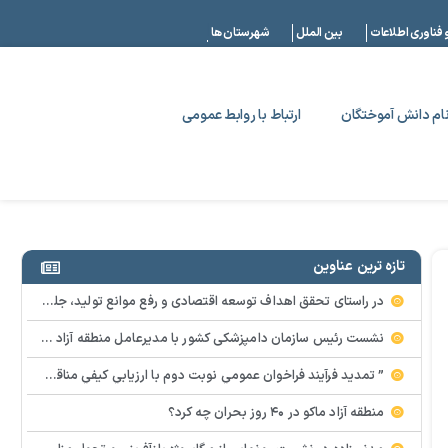
|
 فناوری اطلاعات
بین الملل
شهرستان ها
ام دانش آموختگان
ارتباط با روابط عمومی
تازه ترین عناوین
در راستای تحقق اهداف توسعه اقتصادی و رفع موانع تولید، جلسه‌ای به ریاست شهلا تاجفر، فرماندار شهرستان ماکو و با حضور سروری، مدیر صنایع و معادن سازمان منطقه آزاد ماکو و جمعی از مسئولین مربوطه، با محوریت بررسی مسائل و چالش‌های حوزه معادن برگزار شد.
نشست رئیس سازمان دامپزشکی کشور با مدیرعامل منطقه آزاد ماکو در تهران
” تمدید فرآيند فراخوان عمومي نوبت دوم با ارزيابي كيفي مناقصه پروژه عمليات احداث جايگاه سوخت فرودگاه ماكو “
منطقه آزاد ماکو در ۴۰ روز بحران چه کرد؟