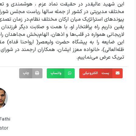
این شهید عالیقدر در حقیقت نماد عزم ، هوشمندی و تعه
مختلف مدیریتی در کشور از جمله سالها ریاست مجلس شورای
پیوندهای استراتژیک میان ارکان مختلف نظام،در زمان تصدی
یقین داریم راه پرافتخار او، با همت و صلابت دیگر فرزندان
لاریجانی همواره در قلب‌ها و اذهان، الهام‌بخش مجاهدان را
این ضایعه‌ را به پیشگاه حضرت ولیعصر( ارواحنا فداه) 
ظله‌العالی)، خانواده معزز ایشان، همکاران ارجمند در شورای
تبریک عرض می‌نماییم.
پست الکترونیکی
واتساپ
چاپ
Fathi
ator