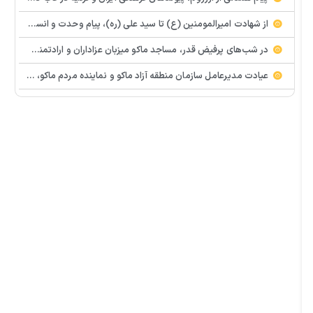
از شهادت امیرالمومنین (ع) تا سید علی (ره)، پیام وحدت و انسجام اسلامی
در شب‌های پرفیض قدر، مساجد ماکو میزبان عزاداران و ارادتمندان به اهل بیت (ع) هستند.
عیادت مدیرعامل سازمان منطقه آزاد ماکو و نماینده مردم ماکو، شوط و پلدشت از مجروحان حملات اخیر