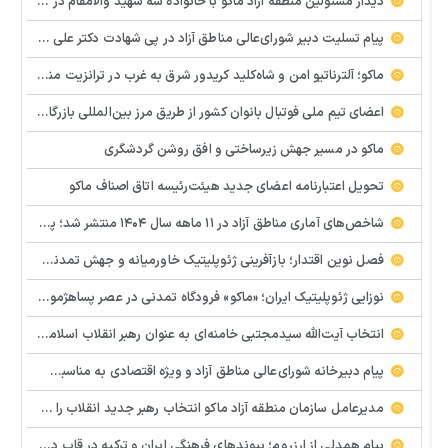
دیدار مسئولین منطقه آزاد ماکو با خانواده سه شهید والامقام در دومین روز از سال جدید
پیام تسلیت دبیر شورای‌عالی مناطق آزاد در پی شهادت دکتر علی لاریجانی
ماکو؛ آلترناتیو امن و شاه‌کلید کریدور شرق به غرب در ترانزیت منطقه‌ای
اعضای تیم ملی فوتبال بانوان کشور از طریق مرز بین‌المللی بازرگان در منطقه آزاد ماکو وارد میهن شدند
ماکو در مسیر جهش زیرساختی و افق روشن گردشگری
تحویل اعتبارنامه اعضای جدید هیئت‌رئیسه اتاق اصناف ماکو
شاخص‌های آماری مناطق آزاد در ۱۱ ماهه سال ۱۴۰۴ منتشر شد؛ پایداری اقتصادی در شرایط جنگی؛ صادرات مناطق آزاد ۱۴ درصد رشد کرد
فصل نوین اقتدار؛ بازآفرینی ژئوپلیتیک خاورمیانه و جهش تمدنی ایران در افق حکمرانی جدید
نوزایی ژئوپلیتیک ایران؛ «ماکو» فرودگاه تمدنی در عصر پساهژمونی
انتخاب آیت‌الله سیدمجتبی خامنه‌ای به عنوان رهبر انقلاب اسلامی بارقه امید و التیام درد ملت داغدار
پیام دبیرخانه شورای‌عالی مناطق آزاد و ویژه اقتصادی به مناسبت انتخاب سومین رهبر انقلاب اسلامی ایران
مدیرعامل سازمان منطقه آزاد ماکو انتخاب رهبر جدید انقلاب را تبریک گفت
پیام همدلی از ارزروم؛ پیوندهای فرهنگی ایران و ترکیه در قاب دیپلماسی مرزی