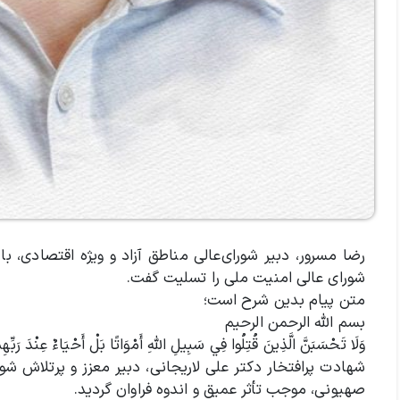
رضا مسرور، دبیر شورای‌عالی مناطق آزاد و ویژه اقتصادی، با
شورای عالی امنیت ملی را تسلیت گفت.
متن پیام بدین شرح است؛
بسم الله الرحمن الرحیم
وَلَا تَحْسَبَنَّ الَّذِينَ قُتِلُوا فِي سَبِيلِ اللَّهِ أَمْوَاتًا بَلْ أَحْيَاءٌ عِنْدَ رَبِّهِم
شهادت پرافتخار دکتر علی لاریجانی، دبیر معزز و پرتلاش شور
صهیونی، موجب تأثر عمیق و اندوه فراوان گردید.