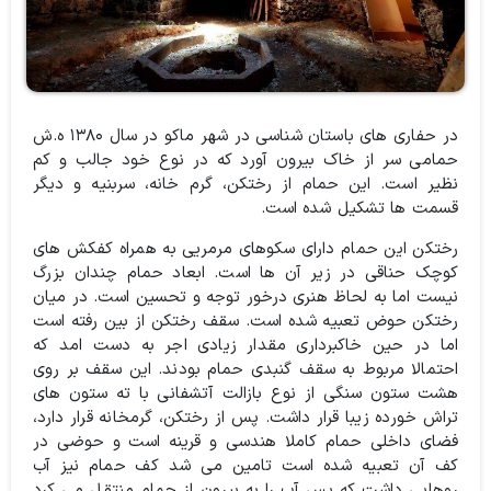
در حفاری های باستان شناسی در شهر ماکو در سال ۱۳۸۰ ه.ش
حمامی سر از خاک بیرون آورد که در نوع خود جالب و کم
نظیر است. این حمام از رختکن، گرم خانه، سربنیه و دیگر
قسمت ها تشکیل شده است.
رختکن این حمام دارای سکوهای مرمریی به همراه کفکش های
کوچک حناقی در زیر آن ها است. ابعاد حمام چندان بزرگ
نیست اما به لحاظ هنری درخور توجه و تحسین است. در میان
رختکن حوض تعبیه شده است. سقف رختکن از بین رفته است
اما در حین خاکبرداری مقدار زیادی اجر به دست امد که
احتمالا مربوط به سقف گنبدی حمام بودند. این سقف بر روی
هشت ستون سنگی از نوع بازالت آتشفانی با ته ستون های
تراش خورده زیبا قرار داشت. پس از رختکن، گرمخانه قرار دارد،
فضای داخلی حمام کاملا هندسی و قرینه است و حوضی در
کف آن تعبیه شده است تامین می شد کف حمام نیز آب
روهایی داشت که پس آب را به بیرون از حمام منتقل می کرد