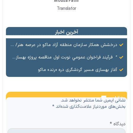
Mousa Fathi
Translator
آخرین اخبار
درخشش همکار سازمان منطقه آزاد ماکو در عرصه هنر/ مستند تاریخی «زری خانم» به کارگردانی احد عبادی رونمایی شد
” فرآيند فراخوان عمومي نوبت اول مناقصه پروژه بهسازي و آسفالت راه و پاركينگ مجموعه آب درماني شهرستان شوط منطقه آزاد ماكو “
آغاز بهسازی مسیر گردشگری دره «رند» ماکو
نظرات
نشانی ایمیل شما منتشر نخواهد شد.
بخش‌های موردنیاز علامت‌گذاری شده‌اند
*
دیدگاه
*