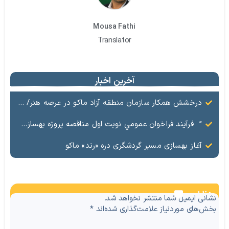
Mousa Fathi
Translator
آخرین اخبار
درخشش همکار سازمان منطقه آزاد ماکو در عرصه هنر/ مستند تاریخی «زری خانم» به کارگردانی احد عبادی رونمایی شد
” فرآيند فراخوان عمومي نوبت اول مناقصه پروژه بهسازي و آسفالت راه و پاركينگ مجموعه آب درماني شهرستان شوط منطقه آزاد ماكو “
آغاز بهسازی مسیر گردشگری دره «رند» ماکو
نظرات
نشانی ایمیل شما منتشر نخواهد شد.
بخش‌های موردنیاز علامت‌گذاری شده‌اند
*