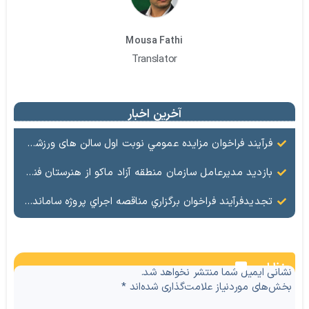
Mousa Fathi
Translator
آخرین اخبار
فرآيند فراخوان مزایده عمومي نوبت اول سالن های ورزشی تحت اختیار منطقه آزاد ماکو در شهرهای بازرگان – شوط و پلدشت
بازدید مدیرعامل سازمان منطقه آزاد ماکو از هنرستان فنی شهید پیر احمدی؛ بررسی میدانی مشکلات و موانع آموزشی
تجدیدفرآيند فراخوان برگزاري مناقصه اجراي پروژه ساماندهي و زيباسازي بلوار پليس راه ماكو
نظرات
نشانی ایمیل شما منتشر نخواهد شد.
بخش‌های موردنیاز علامت‌گذاری شده‌اند
*