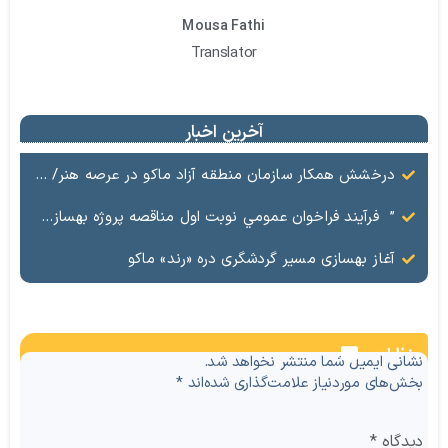
Mousa Fathi
Translator
آخرین اخبار
درخشش همکار سازمان منطقه آزاد ماکو در عرصه هنر/ مستند تاریخی «زری خانم» به کارگردانی احد عبادی رونمایی شد
” فرآيند فراخوان عمومي نوبت اول مناقصه پروژه بهسازي و آسفالت راه و پاركينگ مجموعه آب درماني شهرستان شوط منطقه آزاد ماكو “
آغاز بهسازی مسیر گردشگری دره «رند» ماکو
نظرات
نشانی ایمیل شما منتشر نخواهد شد.
بخش‌های موردنیاز علامت‌گذاری شده‌اند
*
دیدگاه
*