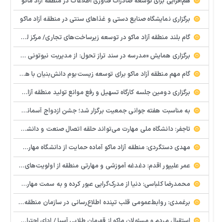
هم‌افزایی برای توسعه صادرات فناوری اطلاعات در منطقه آزاد ماکو
برگزاری نمایشگاه صنایع دستی و غذاهای سنتی در منطقه آزاد ماکو
گام بلند منطقه آزاد ماکو در توسعه زیرساخت‌های تجاری/ مرکز لجستیک مرزی بازرگان تصویب شد
️برگزاری همایش «مدرسه در سند تراز تحول: از مدیریت نیوتونی به رهبری کوانتومی» با مشارکت سازمان منطقه آزاد ماکو
گام مهم منطقه آزاد ماکو برای توسعه زیست‌بوم دانش‌بنیان با همکاری مرکز نوآوری و شتابدهنده‌های استارتاپ
برگزاری دومین جلسه کارگاه تسهیل و رفع موانع تولید منطقه آزاد ماکو
به مناسبت هفته جوانی جمعیت برگزار شد؛ جشن ازدواج آسمانی و ازدواج آسان در شهرستان پلدشت
تاجفر: دانشگاه ملی مهارت می‌تواند حلقه اتصال صنعت و دانشگاه باشد
مهدی دستگردی: منطقه آزاد ماکو آماده حمایت از دانشگاه مهارت‌محور است
عمر علیپور اقدم: دغدغه آموزشی و مهارتی منطقه از اولویت‌های اصلی ماست
محمدرضا کلباسی: دنیا از مدرک‌گرایی عبور کرده و به سمت مهارت حرکت می‌کند
برغمدی: روابط‌عمومی قلب تپنده اطلاع‌رسانی در سازمان منطقه آزاد ماکو است
استقبال مردم و مسئولان ماکو از قهرمان طلایی آسیا / ادای احترام ابوالفضل پیشه‌ور به شهدای گمنام