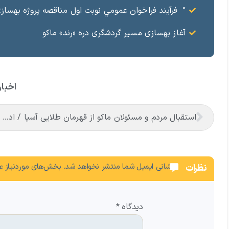
” فرآيند فراخوان عمومي نوبت اول مناقصه پروژه بهسازي و آسفال
آغاز بهسازی مسیر گردشگری دره «رند» ماکو
اخبار
استقبال مردم و مسئولان ماکو از قهرمان طلایی آسیا / ادای احترام ابوالفضل پیشه‌ور به شهدای گمنام
نشانی ایمیل شما منتشر نخواهد شد.
بخش‌های موردنیاز عل
نظرات
دیدگاه
*