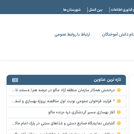
|
 فناوری اطلاعات
بین الملل
شهرستان ها
ام دانش آموختگان
ارتباط با روابط عمومی
تازه ترین عناوین
درخشش همکار سازمان منطقه آزاد ماکو در عرصه هنر/ مستند تاریخی «زری خانم» به کارگردانی احد عبادی رونمایی شد
” فرآيند فراخوان عمومي نوبت اول مناقصه پروژه بهسازي و آسفالت راه و پاركينگ مجموعه آب درماني شهرستان شوط منطقه آزاد ماكو “
آغاز بهسازی مسیر گردشگری دره «رند» ماکو
گشایش نمایشگاه صنایع دستی و غذاهای سنتی در پارک امام ماکو با محوریت توانمندسازی زنان