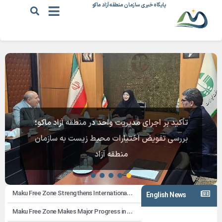
پایگاه خبری سازمان منطقه آزاد ماکو
تأکید بر اجرای مدیریت واحد در منطقه آزاد ماکو؛
بررسی تفویض اختیارات محیط زیست به سازمان
منطقه آزاد
Maku Free Zone Strengthens International Ties: Exploring Mining and Trade Partnerships with Chinese Investors
English News
Maku Free Zone Makes Major Progress in Commercial Infrastructure Development