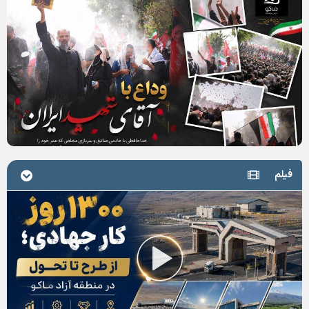
برپایی موکب رسانه‌ای سازمان منطقه آزاد ماکو در مرز بازرگان برای روایت حضور زائران اربعین
با حکم وزیر اقتصاد؛ «حسین فروزان» به عنوان دبیر شورایعالی مناطق آزاد و ویژه اقتصادی منصوب شد
نگاهی به اقدامات ۴ ساله منطقه آزاد ماکو / ۱۳۰۰ روز کار جهادی
شتاب توسعه زیرساخت‌ها در منطقه آزاد ماکو با اجرای ۲۴ پروژه عمرانی
همزمان با حضور کمپر گردشگران در منطقه آزاد ماکو؛ از یک کمپر ساخت منطقه آزاد ماکو رونمایی می‌شود
حضور ۵۰ کمپر گردشگری از سراسر کشور در منطقه آزاد ماکو
مجموعه عکس وداع با آقای شهید ایران از نگاه دوربین
فیلم