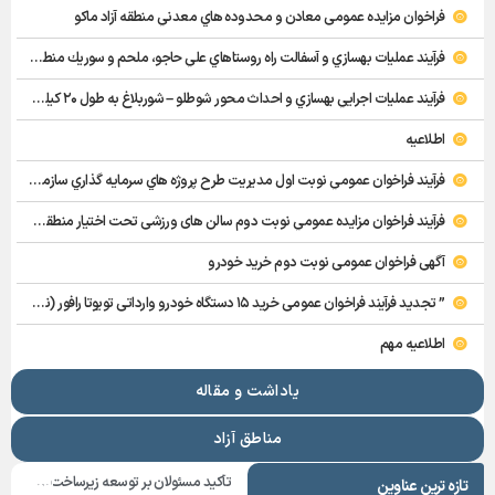
فراخوان مزايده عمومی معادن و محدوده هاي معدني منطقه آزاد ماكو
فرآيند عمليات بهسازي و آسفالت راه روستاهاي علي حاجو، ملحم و سوريك منطقه آزاد ماكو
فرآيند عمليات اجرايي بهسازي و احداث محور شوطلو – شوربلاغ به طول ۲۰ كيلومتر منطقه آزاد ماكو
اطلاعیه
فرآيند فراخوان عمومي نوبت اول مديريت طرح پروژه هاي سرمايه گذاري سازمان منطقه آزاد ماکو
فرآيند فراخوان مزایده عمومي نوبت دوم سالن های ورزشی تحت اختیار منطقه آزاد ماکو در شهرهای بازرگان – شوط و پلدشت
آگهی فراخوان عمومی نوبت دوم خرید خودرو
” تجدید فرآيند فراخوان عمومی خرید ۱۵ دستگاه خودرو وارداتی تویوتا رافور (نوبت دوم
اطلاعیه مهم
فراخوان عمومي نوبت خرید ۱۵ دستگاه خودرو وارداتی تویوتا رافور هیبرید دو دیفرانسیل کم آپشن سفید رنگ ساخت ژاپن مدل ۲۰۲۵ منطقه آزاد ماکو
یاداشت و مقاله
تجدید فرآيند فراخوان عمومي نوبت اولتامين نيروي انساني در قالب حجمي فراخوان مناقصه براي ۱۴ نفر نيروي خدماتي و يك نفر تاسيسات منطقه آزاد ماکو
مناطق آزاد
اطلاعیه مهم برای متقاضیان تبدیل پلاک منطقه آزاد ماکو به پلاک ملی
تأکید مسئولان بر توسعه زیرساخت‌های ارتباطی و سرمایه‌گذاری در فناوری‌های نوین در منطقه آزاد ماکو
تازه ترین عناوین