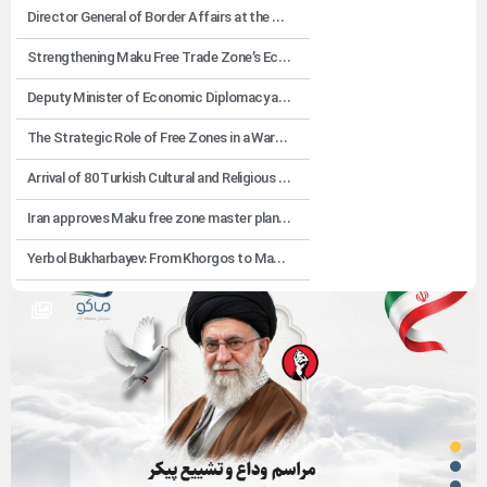
Director General of Border Affairs at the Ministry of Interior Visits Bazargan Customs
Strengthening Maku Free Trade Zone’s Economic Cooperation with West Asian and African Markets
Deputy Minister of Economic Diplomacy at the Ministry of Foreign Affairs Visits Trade Corridors at Bazargan Border
The Strategic Role of Free Zones in a Wartime Economy; Import of Over 620,000 Tons of Essential Goods into the Country’s Free Zones
Arrival of 80 Turkish Cultural and Religious Activists in Iran through Bazargan Border
Iran approves Maku free zone master plan, boosting China-Europe rail link
Yerbol Bukharbayev: From Khorgos to Maku, Economic Diplomacy Makes Our Future
ب
ن
ر
ر
و
ز