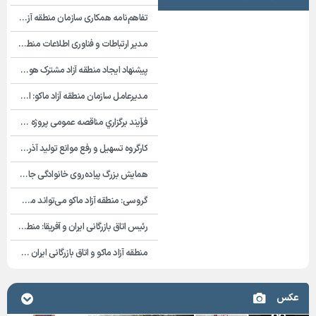
” فرآيند فراخوان عمومي نوبت اول مناقصه پروژه بهسازي و آسفالت راه و پاركينگ مجموعه آب درماني شهرستان شوط منطقه آزاد ماكو “
تفاهم‌نامه همکاری سازمان منطقه آزاد ماکو و پژوهشگاه فضایی ایران به امضا رسید
تقویم شش‌ماهه اول نمایشگاهی سال ۱۴۰۵ شهرستان ماکو
مدیر ارتباطات و فناوری اطلاعات منطقه آزاد ماکو بر تسریع توسعه زیرساخت‌های ارتباطی تأکید کرد
واگذاری قطعی احداث مدرسه غیر دولتی
پیشنهاد ایجاد منطقه آزاد مشترک هوشمند ایران، ترکیه و جمهوری آذربایجان مطرح شد
فرآيند فراخوان مزایده عمومي نوبت اول سالن های ورزشی تحت اختیار منطقه آزاد ماکو در شهرهای بازرگان – شوط و پلدشت
مدیرعامل سازمان منطقه آزاد ماکو: اینترنت پرسرعت، پیش‌نیاز جذب سرمایه‌گذار است
تجدیدفرآيند فراخوان برگزاري مناقصه اجراي پروژه ساماندهي و زيباسازي بلوار پليس راه ماكو
فرآيند برگزاري مناقصه عمومی پروژه ساماندهي تقاطع همسطح سه راهي شهرستان شوط
اطلاعیه آخرین مهلت پلمب دفاتر الکترونیکی سال ۱۴۰۵
کارگروه تسهیل و رفع موانع تولید آذربایجان‌غربی به ریاست معاون هماهنگی امور اقتصادی استاندار برگزار شد و سه پرونده مربوط به منطقه آزاد ماکو در این نشست مورد بررسی قرار گرفت.
همایش بزرگ پیاده‌روی خانوادگی جاماندگان اربعین حسینی(ع) با حضور گسترده اقشار مختلف مردم، مسئولان استانی و شهرستانی در منطقه آزاد ماکو برگزار شد.
گروسی: منطقه آزاد ماکو می‌تواند محور توسعه تجارت ایران با آفریقا باشد
رئیس اتاق بازرگانی ایران و آفریقا: منطقه آزاد ماکو می‌تواند به دروازه صادرات ایران به آفریقا تبدیل شود
منطقه آزاد ماکو و اتاق بازرگانی ایران و آفریقا تفاهم‌نامه همکاری امضا کردند
فراخوان مناقصه اجرای پروژه ساماندهی و زيباسازی بلوار پليس راه ماكو
عکس
تأکید بر اجرای مدیریت واحد در منطقه آزاد ماکو؛ بررسی تفویض اختیارات محیط زیست به سازمان منطقه آزاد