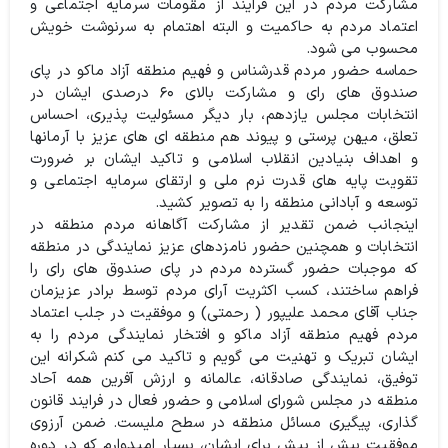
مشارکت مردم در این فرایند از مقومات سرمایه اجتماعی و
اعتماد مردم به حاکمیت و البته اهتمام به سرنوشت خویش
محسوب می شود.
حماسه حضور مردم قدرشناس و فهیم منطقه آزاد ماکو در پای
صندوق های رای و مشارکت بالای ۶۰ درصدی ایشان در
انتخابات مجلس یازدهم، بار دیگر مسئولیت پذیری، احساس
تعلق، میهن پرستی و پیوند هم منطقه ای های عزیز با آرمانها
و اهداف بنیادین انقلاب اسلامی و تاکید ایشان بر ضرورت
تقویت پایه های قدرت نرم ملی و ارتقای سرمایه اجتماعی و
توسعه و آبادانی منطقه را به تصویر کشید.
اینجانب ضمن تقدیر از مشارکت آگاهانه مردم منطقه در
انتخابات و همچنین حضور نامزدهای عزیز نمایندگی در منطقه
که موجبات حضور گسترده مردم در پای صندوق های رای را
فراهم ساختند، کسب اکثریت آرای مردم توسط برادر عزیزمان
جناب آقای محمد علیپور ( رحمتی) و موفقیت در جلب اعتماد
مردم فهیم منطقه آزاد ماکو و افتخار نمایندگی مردم را به
ایشان تبریک و تهنیت می گویم و تاکید می کنم شکرانه این
توفیق، نمایندگی صادقانه، عالمانه و ارزش آفرین همه آحاد
منطقه در مجلس شورای اسلامی و حضور فعال در فرایند قانون
گذاری، پیگیری مسائل منطقه در سطح ملیست. ضمن آرزوی
موفقیت بیش از پیش برای ایشان، بسیار امیدوارم که در دوره