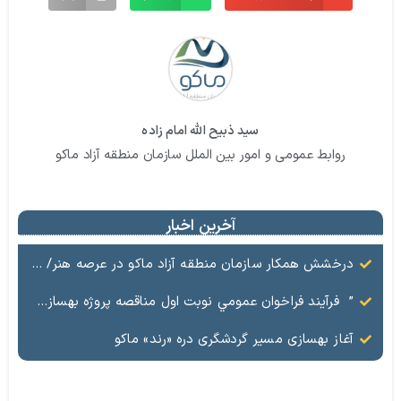
سید ذبیح الله امام زاده
روابط عمومی و امور بین الملل سازمان منطقه آزاد ماکو
آخرین اخبار
درخشش همکار سازمان منطقه آزاد ماکو در عرصه هنر/ مستند تاریخی «زری خانم» به کارگردانی احد عبادی رونمایی شد
” فرآيند فراخوان عمومي نوبت اول مناقصه پروژه بهسازي و آسفالت راه و پاركينگ مجموعه آب درماني شهرستان شوط منطقه آزاد ماكو “
آغاز بهسازی مسیر گردشگری دره «رند» ماکو