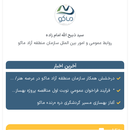
سید ذبیح الله امام زاده
روابط عمومی و امور بین الملل سازمان منطقه آزاد ماکو
آخرین اخبار
درخشش همکار سازمان منطقه آزاد ماکو در عرصه هنر/ مستند تاریخی «زری خانم» به کارگردانی احد عبادی رونمایی شد
” فرآيند فراخوان عمومي نوبت اول مناقصه پروژه بهسازي و آسفالت راه و پاركينگ مجموعه آب درماني شهرستان شوط منطقه آزاد ماكو “
آغاز بهسازی مسیر گردشگری دره «رند» ماکو