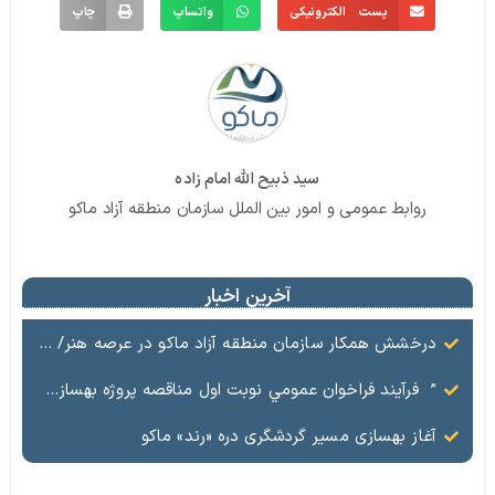
پست الکترونیکی
واتساپ
چاپ
سید ذبیح الله امام زاده
روابط عمومی و امور بین الملل سازمان منطقه آزاد ماکو
آخرین اخبار
درخشش همکار سازمان منطقه آزاد ماکو در عرصه هنر/ مستند تاریخی «زری خانم» به کارگردانی احد عبادی رونمایی شد
” فرآيند فراخوان عمومي نوبت اول مناقصه پروژه بهسازي و آسفالت راه و پاركينگ مجموعه آب درماني شهرستان شوط منطقه آزاد ماكو “
آغاز بهسازی مسیر گردشگری دره «رند» ماکو