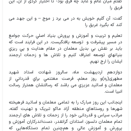
گفتم میان عالم و عابد چه فرق بود- تا اختیار کردی از آن، این
فریق را
–
و این جهد می
کند که بگیرد غریق را
تعليم و تربيت و آموزش و پرورش بنياد اصلي حركت جوامع
در مسير پيشرفت و
توسعه يافتگيست. در اين فرايند است كه
بايد بر نقش بي بديل معلمان در مقام هدايت و پي ريزي
بنيانهاي توسعه اعتراف کنیم و تلاش ها و زحمات ارجمند
ايشان را ارج نهیم.
دوازدهم اردیبهشت ماه، سالروز شهادت استاد شهيد
مطهری(ره)و روز معلم، فرصت مغتنمي براي قدرداني از
معلمان و اساتيد عزيزي می باشد كه رسالتشان همتراز رسالت
انبيا است.
اينجانب این روز مبارک را به تمامی معلمان و اساتید فرهیخته
شهرها و روستاهاي منطقه آزاد ماكو تبریک و تهنیت گفته،
مراتب سپاس و قدردانی خود را از زحمات و تلاش های ارجمند
تمام معلمان دلسوز، استادان گرانقدر، دست‌اندرکاران آموزش و
پرورش و آموزش عالی و هم‌چنین تمام دستگاه‌هایی که