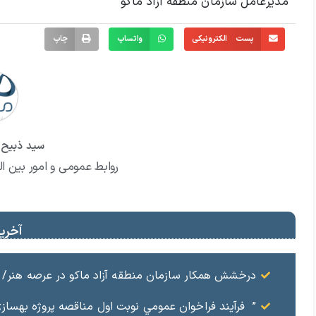
مدیرعامل سازمان منطقه آزاد ماکو
پست الکترونیکی
واتساپ
چاپ
سید ذبیح ا
روابط عمومی و امور بین ال
آخرین
درخشش همکار سازمان منطقه آزاد ماکو در عرصه هنر/ مست
” فرآيند فراخوان عمومي نوبت اول مناقصه پروژه بهسازي و آسفال