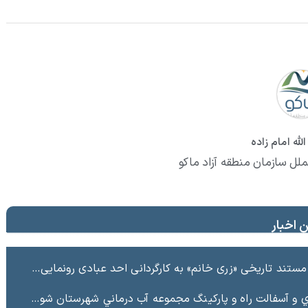
لله امام زاده
ملل سازمان منطقه آزاد ماکو
 اخبار
ند تاریخی «زری خانم» به کارگردانی احد عبادی رونمایی شد
ت راه و پاركينگ مجموعه آب درماني شهرستان شوط منطقه آزاد ماكو “