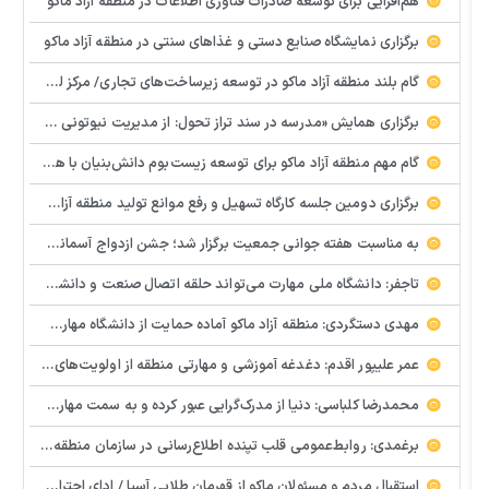
هم‌افزایی برای توسعه صادرات فناوری اطلاعات در منطقه آزاد ماکو
برگزاری نمایشگاه صنایع دستی و غذاهای سنتی در منطقه آزاد ماکو
گام بلند منطقه آزاد ماکو در توسعه زیرساخت‌های تجاری/ مرکز لجستیک مرزی بازرگان تصویب شد
️برگزاری همایش «مدرسه در سند تراز تحول: از مدیریت نیوتونی به رهبری کوانتومی» با مشارکت سازمان منطقه آزاد ماکو
گام مهم منطقه آزاد ماکو برای توسعه زیست‌بوم دانش‌بنیان با همکاری مرکز نوآوری و شتابدهنده‌های استارتاپ
برگزاری دومین جلسه کارگاه تسهیل و رفع موانع تولید منطقه آزاد ماکو
به مناسبت هفته جوانی جمعیت برگزار شد؛ جشن ازدواج آسمانی و ازدواج آسان در شهرستان پلدشت
تاجفر: دانشگاه ملی مهارت می‌تواند حلقه اتصال صنعت و دانشگاه باشد
مهدی دستگردی: منطقه آزاد ماکو آماده حمایت از دانشگاه مهارت‌محور است
عمر علیپور اقدم: دغدغه آموزشی و مهارتی منطقه از اولویت‌های اصلی ماست
محمدرضا کلباسی: دنیا از مدرک‌گرایی عبور کرده و به سمت مهارت حرکت می‌کند
برغمدی: روابط‌عمومی قلب تپنده اطلاع‌رسانی در سازمان منطقه آزاد ماکو است
استقبال مردم و مسئولان ماکو از قهرمان طلایی آسیا / ادای احترام ابوالفضل پیشه‌ور به شهدای گمنام