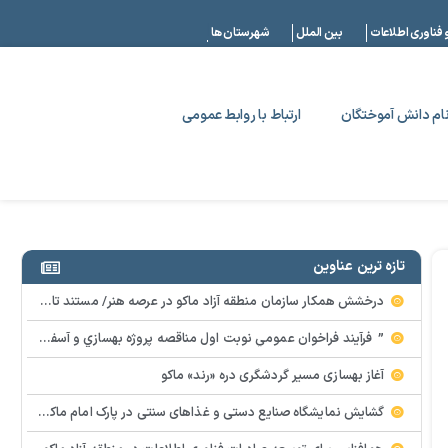
|
 فناوری اطلاعات
بین الملل
شهرستان ها
ام دانش آموختگان
ارتباط با روابط عمومی
تازه ترین عناوین
درخشش همکار سازمان منطقه آزاد ماکو در عرصه هنر/ مستند تاریخی «زری خانم» به کارگردانی احد عبادی رونمایی شد
” فرآيند فراخوان عمومي نوبت اول مناقصه پروژه بهسازي و آسفالت راه و پاركينگ مجموعه آب درماني شهرستان شوط منطقه آزاد ماكو “
آغاز بهسازی مسیر گردشگری دره «رند» ماکو
گشایش نمایشگاه صنایع دستی و غذاهای سنتی در پارک امام ماکو با محوریت توانمندسازی زنان