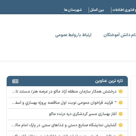
|
 فناوری اطلاعات
بین الملل
شهرستان ها
ام دانش آموختگان
ارتباط با روابط عمومی
تازه ترین عناوین
درخشش همکار سازمان منطقه آزاد ماکو در عرصه هنر/ مستند تاریخی «زری خانم» به کارگردانی احد عبادی رونمایی شد
” فرآيند فراخوان عمومي نوبت اول مناقصه پروژه بهسازي و آسفالت راه و پاركينگ مجموعه آب درماني شهرستان شوط منطقه آزاد ماكو “
آغاز بهسازی مسیر گردشگری دره «رند» ماکو
گشایش نمایشگاه صنایع دستی و غذاهای سنتی در پارک امام ماکو با محوریت توانمندسازی زنان