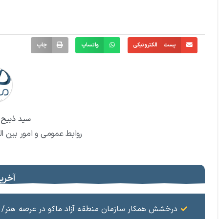
پست الکترونیکی
واتساپ
چاپ
سید ذبیح ا
روابط عمومی و امور بین ال
آخرین
درخشش همکار سازمان منطقه آزاد ماکو در عرصه هنر/ مست