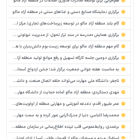
هم‌افزایی برای توسعه صادرات فناوری اطلاعات در منطقه آزاد ماکو
برگزاری نمایشگاه صنایع دستی و غذاهای سنتی در منطقه آزاد ماکو
گام بلند منطقه آزاد ماکو در توسعه زیرساخت‌های تجاری/ مرکز لجستیک مرزی بازرگان تصویب شد
️برگزاری همایش «مدرسه در سند تراز تحول: از مدیریت نیوتونی به رهبری کوانتومی» با مشارکت سازمان منطقه آزاد ماکو
گام مهم منطقه آزاد ماکو برای توسعه زیست‌بوم دانش‌بنیان با همکاری مرکز نوآوری و شتابدهنده‌های استارتاپ
برگزاری دومین جلسه کارگاه تسهیل و رفع موانع تولید منطقه آزاد ماکو
به مناسبت هفته جوانی جمعیت برگزار شد؛ جشن ازدواج آسمانی و ازدواج آسان در شهرستان پلدشت
تاجفر: دانشگاه ملی مهارت می‌تواند حلقه اتصال صنعت و دانشگاه باشد
مهدی دستگردی: منطقه آزاد ماکو آماده حمایت از دانشگاه مهارت‌محور است
عمر علیپور اقدم: دغدغه آموزشی و مهارتی منطقه از اولویت‌های اصلی ماست
محمدرضا کلباسی: دنیا از مدرک‌گرایی عبور کرده و به سمت مهارت حرکت می‌کند
برغمدی: روابط‌عمومی قلب تپنده اطلاع‌رسانی در سازمان منطقه آزاد ماکو است
استقبال مردم و مسئولان ماکو از قهرمان طلایی آسیا / ادای احترام ابوالفضل پیشه‌ور به شهدای گمنام