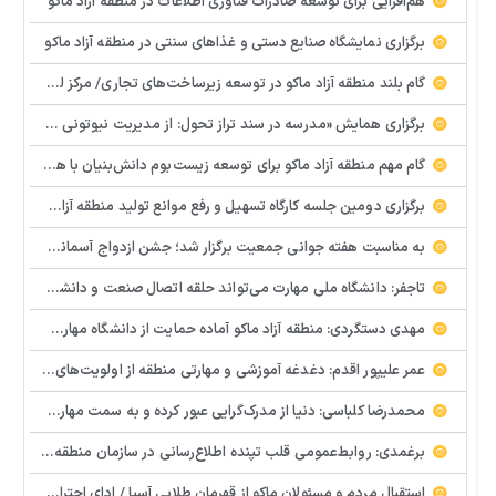
هم‌افزایی برای توسعه صادرات فناوری اطلاعات در منطقه آزاد ماکو
برگزاری نمایشگاه صنایع دستی و غذاهای سنتی در منطقه آزاد ماکو
گام بلند منطقه آزاد ماکو در توسعه زیرساخت‌های تجاری/ مرکز لجستیک مرزی بازرگان تصویب شد
️برگزاری همایش «مدرسه در سند تراز تحول: از مدیریت نیوتونی به رهبری کوانتومی» با مشارکت سازمان منطقه آزاد ماکو
گام مهم منطقه آزاد ماکو برای توسعه زیست‌بوم دانش‌بنیان با همکاری مرکز نوآوری و شتابدهنده‌های استارتاپ
برگزاری دومین جلسه کارگاه تسهیل و رفع موانع تولید منطقه آزاد ماکو
به مناسبت هفته جوانی جمعیت برگزار شد؛ جشن ازدواج آسمانی و ازدواج آسان در شهرستان پلدشت
تاجفر: دانشگاه ملی مهارت می‌تواند حلقه اتصال صنعت و دانشگاه باشد
مهدی دستگردی: منطقه آزاد ماکو آماده حمایت از دانشگاه مهارت‌محور است
عمر علیپور اقدم: دغدغه آموزشی و مهارتی منطقه از اولویت‌های اصلی ماست
محمدرضا کلباسی: دنیا از مدرک‌گرایی عبور کرده و به سمت مهارت حرکت می‌کند
برغمدی: روابط‌عمومی قلب تپنده اطلاع‌رسانی در سازمان منطقه آزاد ماکو است
استقبال مردم و مسئولان ماکو از قهرمان طلایی آسیا / ادای احترام ابوالفضل پیشه‌ور به شهدای گمنام