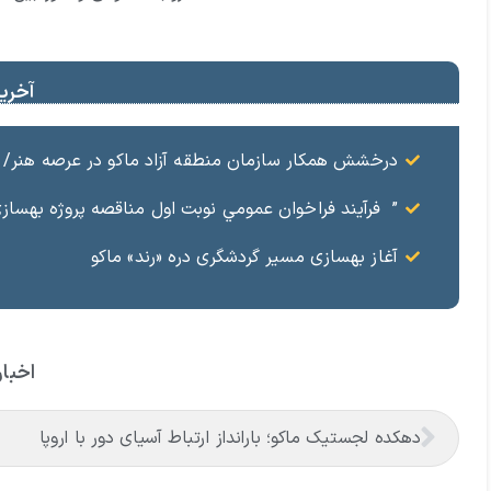
آخرین
درخشش همکار سازمان منطقه آزاد ماکو در عرصه هنر/ مست
” فرآيند فراخوان عمومي نوبت اول مناقصه پروژه بهسازي و آسفال
آغاز بهسازی مسیر گردشگری دره «رند» ماکو
اخبار
دهکده لجستیک ماکو؛ بارانداز ارتباط آسیای دور با اروپا