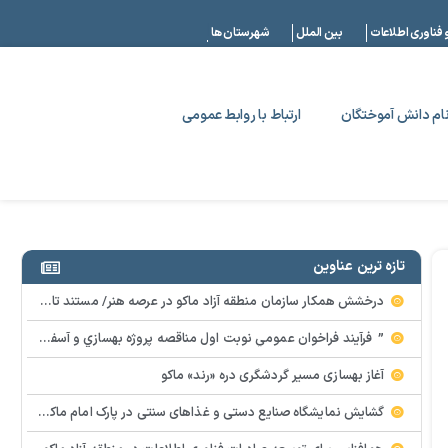
|
 فناوری اطلاعات
بین الملل
شهرستان ها
ام دانش آموختگان
ارتباط با روابط عمومی
تازه ترین عناوین
درخشش همکار سازمان منطقه آزاد ماکو در عرصه هنر/ مستند تاریخی «زری خانم» به کارگردانی احد عبادی رونمایی شد
” فرآيند فراخوان عمومي نوبت اول مناقصه پروژه بهسازي و آسفالت راه و پاركينگ مجموعه آب درماني شهرستان شوط منطقه آزاد ماكو “
آغاز بهسازی مسیر گردشگری دره «رند» ماکو
گشایش نمایشگاه صنایع دستی و غذاهای سنتی در پارک امام ماکو با محوریت توانمندسازی زنان