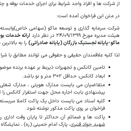
از شرکت ها و افراد واجد شرایط برای اجرای خدمات بوفه و چا
در متن این فراخوان آمده است:
شرکت سرمایه گذاری و توسعه ماکو (سهامی خاص)وابسته ب
هیئت مدیره مورخ ۲۴/۰۹/۱۳۹۹ در نظر دارد
ارائه خدمات بوف
ماکو-پایانه لجستیک بازرگان (پایانه صادراتی)
را به بالاترین
لذا کلیه علاقمندان حقیقی و حقوقی می توانند مطابق با شرایط 
تامین کانکس و تجهیزات ذیربط بر عهده برنده موضوع
ابعاد کانکس، حداقل ۲×۳ متر و نو باشد.
متقاضیان می بایست مدارک هویتی ، مدارک شغلی مر
پیشنهادی بابت اجاره محل جهت استقرار کانکس را ارا
کلیه اسناد می بایست داخل یک پاکت کاملا سربست
فراخوان بر روی پاکت مذکور نوشته شود.
پاکت ها و ضمائم آن حداکثر تا پایان وقت اداری روز ۱۵/۱۰/۱۳۹۹ به نشان
شهید جواد قنبری
، پارک امام خمینی (ره) ، نمایشگاه 