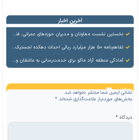
آخرین اخبار
نخستین نشست معاونان و مدیران حوزه‌های عمرانی، فنی، شهرسازی، محیط‌زیست، خدمات شهری و لجستیک ۱۸ منطقه آزاد در سال ۱۴۰۵ برگزار شد
تفاهم‌نامه ۵۰ هزار میلیارد ریالی احداث دهکده لجستیک ماکو امضا شد
آمادگی منطقه آزاد ماکو برای خدمت‌رسانی به عاشقان ولایت در آیین وداع و تشییع قائد امت
نظرات
نشانی ایمیل شما منتشر نخواهد شد.
بخش‌های موردنیاز علامت‌گذاری شده‌اند
*
دیدگاه
*