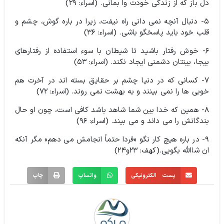
دل باز که از زندگی خودت وا بمانی. (اسراء: ۲۹)
۵- دنبال آنچه نمی دانی راه نیفت، زیرا در باره گوش، چشم و
قلب خود باید پاسخگو باشی. (اسراء: ۳۶)
۶- خوش رفتار باشید تا شیطان با سوء استفاده از رفتارهای
بیجا، بینتان دشمنی ایجاد نکند. (اسراء: ۵۳)
۷- کسانی که در دنیا چشم بر حقایق بسته اند در آخرت هم
خوبی ها را نمی بینند و به بهشت نمی روند. (اسراء: ۷۲)
۸- همین که خدا بین شما شاهد باشد کافی است، چون او حال
بندگانش را می داند و می بیند. (اسراء: ۹۶)
۹- در باره هیچ کار نگو «فردا حتماً انجامش می دهم» مگر آنکه
ان شاالله بگویی.(کهف: ۲۳و۲۴)
پست الکترونیکی
واتساپ
چاپ