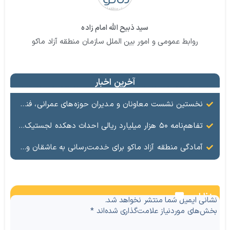
سید ذبیح الله امام زاده
روابط عمومی و امور بین الملل سازمان منطقه آزاد ماکو
آخرین اخبار
نخستین نشست معاونان و مدیران حوزه‌های عمرانی، فنی، شهرسازی، محیط‌زیست، خدمات شهری و لجستیک ۱۸ منطقه آزاد در سال ۱۴۰۵ برگزار شد
تفاهم‌نامه ۵۰ هزار میلیارد ریالی احداث دهکده لجستیک ماکو امضا شد
آمادگی منطقه آزاد ماکو برای خدمت‌رسانی به عاشقان ولایت در آیین وداع و تشییع قائد امت
نظرات
نشانی ایمیل شما منتشر نخواهد شد.
بخش‌های موردنیاز علامت‌گذاری شده‌اند
*