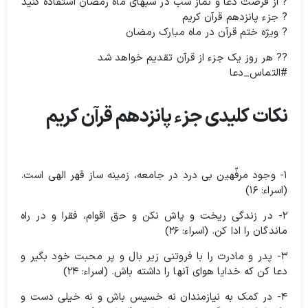
? از فرصت دعا و نماز شب در شبهای ماه رمضان استفاده کنید
? جزء پانزدهم قرآن کریم
? ویژه ختم قرآن در ماه مبارک رمضان
?? هر روز یک جزء از قرآن تقدیم خواهد شد
#التماس_دعا
نکات کلیدی جزء پانزدهم قرآن کریم
۱- وجود مرفّهین بی درد در جامعه، زمینه ساز قهر الهی است.
(اسراء: ۱۶)
۲- در زندگی ریخت و پاش نکن و حق اقوام، فقرا و در راه
ماندگان را ادا کن. (اسراء: ۲۶)
۳- پدر و مادرت را با فروتنی زیر بال و پر محبت خود بگیر و
دعا کن که خدایا هوای آنها را داشته باش. (اسراء: ۲۴)
۴- در کمک به نیازمندان نه خسیس باش و نه خیلی دست و