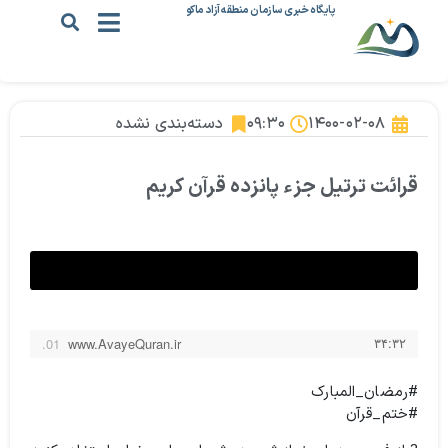
پایگاه خبری سازمان منطقه آزاد ماکو
۱۴۰۰-۰۲-۰۸
۰۹:۳۰
دسته‌بندی نشده
قرائت ترتیل جزء پانزده قرآن کریم
۳۴:۳۲
www.AvayeQuran.ir
#رمضان_المبارک
#ختم_قرآن