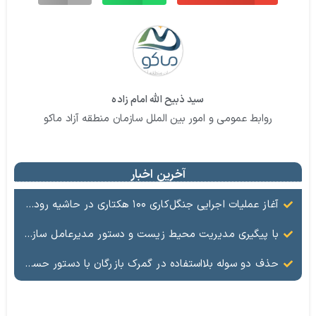
سید ذبیح الله امام زاده
روابط عمومی و امور بین الملل سازمان منطقه آزاد ماکو
آخرین اخبار
آغاز عملیات اجرایی جنگل‌کاری ۱۰۰ هکتاری در حاشیه رودخانه ارس با حمایت سازمان منطقه آزاد ماکو
با پیگیری مدیریت محیط زیست و دستور مدیرعامل سازمان منطقه آزاد ماکو؛ عملیات ساماندهی کانال فاضلاب کشمش‌تپه آغاز شد
حذف دو سوله بلااستفاده در گمرک بازرگان با دستور حسین گروسی؛ گامی مهم برای تسهیل تردد و ترانزیت