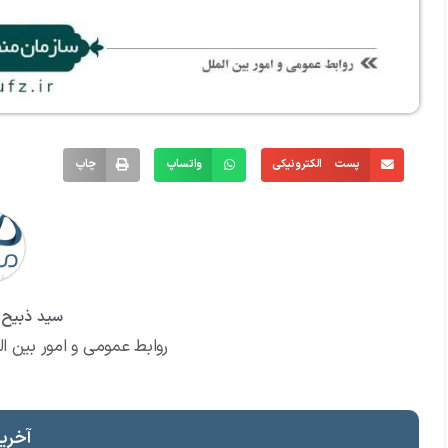
پست الکترونیکی
واتساپ
چاپ
سید ذبیح ا
روابط عمومی و امور بین ال
آخرین