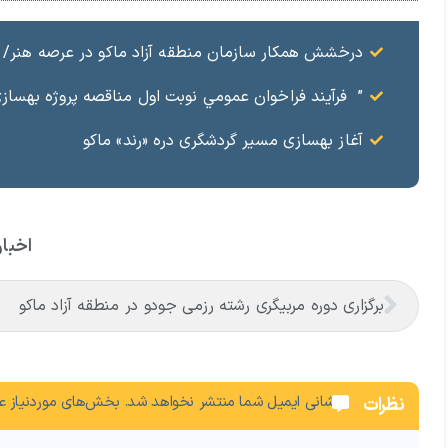
درخشش همکار سازمان منطقه آزاد ماکو در عرصه هنر/ مست
” فرآيند فراخوان عمومي نوبت اول مناقصه پروژه بهسازي و آسفال
آغاز بهسازی مسیر گردشگری دره «رند» ماکو
اخبار
برگزاری دوره مربیگری رشته رزمی جودو در منطقه آزاد ماکو
نشانی ایمیل شما منتشر نخواهد شد.
بخش‌های موردنیاز عل
نظرات