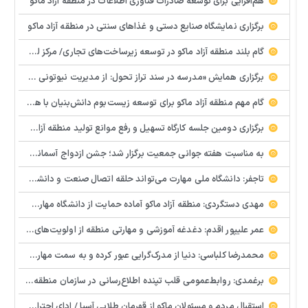
هم‌افزایی برای توسعه صادرات فناوری اطلاعات در منطقه آزاد ماکو
برگزاری نمایشگاه صنایع دستی و غذاهای سنتی در منطقه آزاد ماکو
گام بلند منطقه آزاد ماکو در توسعه زیرساخت‌های تجاری/ مرکز لجستیک مرزی بازرگان تصویب شد
️برگزاری همایش «مدرسه در سند تراز تحول: از مدیریت نیوتونی به رهبری کوانتومی» با مشارکت سازمان منطقه آزاد ماکو
گام مهم منطقه آزاد ماکو برای توسعه زیست‌بوم دانش‌بنیان با همکاری مرکز نوآوری و شتابدهنده‌های استارتاپ
برگزاری دومین جلسه کارگاه تسهیل و رفع موانع تولید منطقه آزاد ماکو
به مناسبت هفته جوانی جمعیت برگزار شد؛ جشن ازدواج آسمانی و ازدواج آسان در شهرستان پلدشت
تاجفر: دانشگاه ملی مهارت می‌تواند حلقه اتصال صنعت و دانشگاه باشد
مهدی دستگردی: منطقه آزاد ماکو آماده حمایت از دانشگاه مهارت‌محور است
عمر علیپور اقدم: دغدغه آموزشی و مهارتی منطقه از اولویت‌های اصلی ماست
محمدرضا کلباسی: دنیا از مدرک‌گرایی عبور کرده و به سمت مهارت حرکت می‌کند
برغمدی: روابط‌عمومی قلب تپنده اطلاع‌رسانی در سازمان منطقه آزاد ماکو است
استقبال مردم و مسئولان ماکو از قهرمان طلایی آسیا / ادای احترام ابوالفضل پیشه‌ور به شهدای گمنام