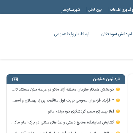
|
 فناوری اطلاعات
بین الملل
شهرستان ها
ام دانش آموختگان
ارتباط با روابط عمومی
تازه ترین عناوین
درخشش همکار سازمان منطقه آزاد ماکو در عرصه هنر/ مستند تاریخی «زری خانم» به کارگردانی احد عبادی رونمایی شد
” فرآيند فراخوان عمومي نوبت اول مناقصه پروژه بهسازي و آسفالت راه و پاركينگ مجموعه آب درماني شهرستان شوط منطقه آزاد ماكو “
آغاز بهسازی مسیر گردشگری دره «رند» ماکو
گشایش نمایشگاه صنایع دستی و غذاهای سنتی در پارک امام ماکو با محوریت توانمندسازی زنان