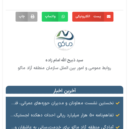
پست الکترونیکی
واتساپ
چاپ
سید ذبیح الله امام زاده
روابط عمومی و امور بین الملل سازمان منطقه آزاد ماکو
آخرین اخبار
نخستین نشست معاونان و مدیران حوزه‌های عمرانی، فنی، شهرسازی، محیط‌زیست، خدمات شهری و لجستیک ۱۸ منطقه آزاد در سال ۱۴۰۵ برگزار شد
تفاهم‌نامه ۵۰ هزار میلیارد ریالی احداث دهکده لجستیک ماکو امضا شد
آمادگی منطقه آزاد ماکو برای خدمت‌رسانی به عاشقان ولایت در آیین وداع و تشییع قائد امت