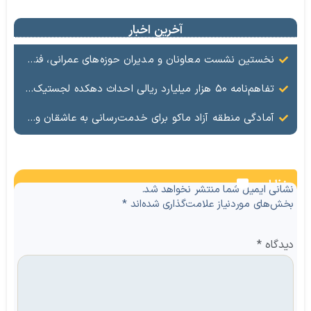
آخرین اخبار
نخستین نشست معاونان و مدیران حوزه‌های عمرانی، فنی، شهرسازی، محیط‌زیست، خدمات شهری و لجستیک ۱۸ منطقه آزاد در سال ۱۴۰۵ برگزار شد
تفاهم‌نامه ۵۰ هزار میلیارد ریالی احداث دهکده لجستیک ماکو امضا شد
آمادگی منطقه آزاد ماکو برای خدمت‌رسانی به عاشقان ولایت در آیین وداع و تشییع قائد امت
نظرات
نشانی ایمیل شما منتشر نخواهد شد.
بخش‌های موردنیاز علامت‌گذاری شده‌اند
*
دیدگاه
*