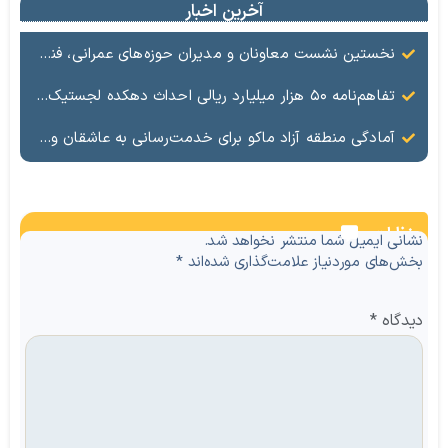
آخرین اخبار
نخستین نشست معاونان و مدیران حوزه‌های عمرانی، فنی، شهرسازی، محیط‌زیست، خدمات شهری و لجستیک ۱۸ منطقه آزاد در سال ۱۴۰۵ برگزار شد
تفاهم‌نامه ۵۰ هزار میلیارد ریالی احداث دهکده لجستیک ماکو امضا شد
آمادگی منطقه آزاد ماکو برای خدمت‌رسانی به عاشقان ولایت در آیین وداع و تشییع قائد امت
نظرات
نشانی ایمیل شما منتشر نخواهد شد.
بخش‌های موردنیاز علامت‌گذاری شده‌اند
*
دیدگاه
*