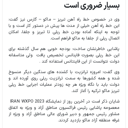
بسیار ضروری است
وی در خصوص خط راه آهن تبریز – ماکو – گارس نیز گفت:‌
این خط راه آهن خیلی از مدت ها پیش در دستور کار است و با
توجه به اینکه آماده بودن خط ریلی تا تبریز و جلفا، امکان
اتصال ریلی از جلفا به ماکو فراهم است.
پاشایی خاطرنشان ساخت:‌ بودجه خوبی هم سال گذشته برای
این خط ریلی بصورت فاینانس تخصیص یافت ولی متاسفانه
دولت نتوانست از این فاینتانس استفاده کند .
وی گفت: امروزه ترانزیت با کشنده های سنگین دیگر منسوخ
شده و همه کشورها به سمت ترانزیت ریلی روی آورده اند و
دولت باید با نگاه ویژه هر چه زودتر عملیات اجرایی خط ریلی
تبریز ماکو ترکیه را آغاز کند.
شایان ذکر است در آخرین روز از نمایشگاه IRAN WXPO 2023
معصومه پاشایی رئیس فراکسیون مناطق آزاد و ويژه به اتفاق
مشاور رئيس جمهور و دبیر شورای عالی مناطق آزاد و ويژه از
غرفه منطقه آزاد ماکو بازدید کردند.