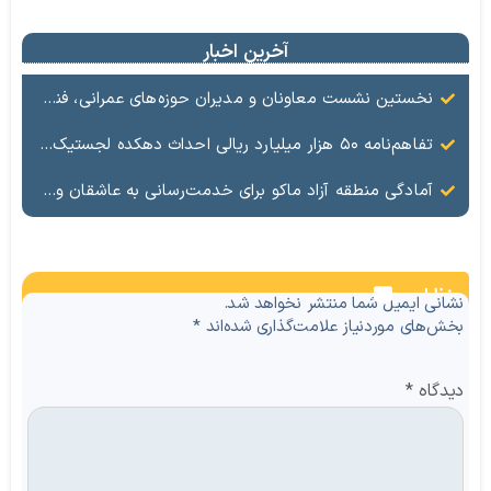
آخرین اخبار
نخستین نشست معاونان و مدیران حوزه‌های عمرانی، فنی، شهرسازی، محیط‌زیست، خدمات شهری و لجستیک ۱۸ منطقه آزاد در سال ۱۴۰۵ برگزار شد
تفاهم‌نامه ۵۰ هزار میلیارد ریالی احداث دهکده لجستیک ماکو امضا شد
آمادگی منطقه آزاد ماکو برای خدمت‌رسانی به عاشقان ولایت در آیین وداع و تشییع قائد امت
نظرات
نشانی ایمیل شما منتشر نخواهد شد.
بخش‌های موردنیاز علامت‌گذاری شده‌اند
*
دیدگاه
*